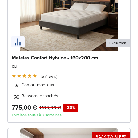
Exclu web
Matelas Confort Hybride - 160x200 cm
OLI
5
1
avis
Confort moelleux
Ressorts ensachés
775,00 €
1 109,00 €
-30%
Livraison sous 1 à 2 semaines
BACK TO SLEEP