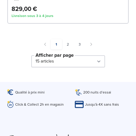
829,00 €
Livraison sous 3 à 4 jours
You're currently reading page
Page
Page
1
2
3
Afficher par page
par page
Qualité à prix mini
200 nuits d’essai
Click & Collect 2h en magasin
Jusqu'à 4X sans frais