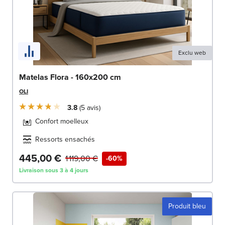
Exclu web
Matelas Flora - 160x200 cm
OLI
3.8
5
avis
Confort moelleux
Ressorts ensachés
445,00 €
1 119,00 €
-60%
Livraison sous 3 à 4 jours
Produit bleu