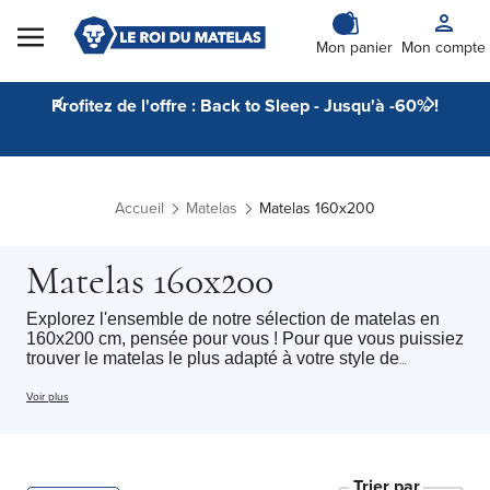
Skip to Content
Mon panier
Mon compte
Profitez de l'offre : Back to Sleep - Jusqu'à -60% !
Accueil
Matelas
Matelas 160x200
Matelas 160x200
Explorez l'ensemble de notre sélection de matelas en
160x200 cm, pensée pour vous ! Pour que vous puissiez
trouver le matelas le plus adapté à votre style de
sommeil. Cette catégorie regroupe l'ensemble de nos
matelas 160x200 cm Le roi du matelas avec tous type
Voir plus
de technologie du
matelas mousse
au
matelas hybride
,
chacun de nos matelas un soutien et une sensation
différente selon vos préférences. Accueil
moelleux
,
ferme
ou
équilibré
: chaque dormeur peut trouver le
Trier par