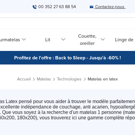
00 352 27 63 88 54
Contactez-nous
Couette,
urmatelas
Lit
Linge de l
oreiller
Profitez de l'offre : Back to Sleep - Jusqu'à -60% !
Accueil
Matelas
Technologies
Matelas en latex
s Latex pensé pour vous aider à trouver le modèle parfaitement 
excellente indépendance de couchage, anti acarien, hypoallergén
its. Que vous soyez à la recherche d'un matelas 1 personne (ma
0x200, 180x200), vous trouverez ici une gamme complète répo
proposons différents niveaux de confort afin de nous adapter à