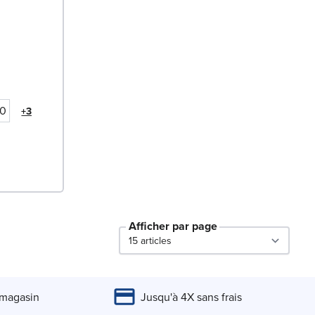
90
+3
Afficher par page
par page
 magasin
Jusqu'à 4X sans frais