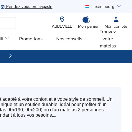
Rendez-vous en magasin
Luxembourg
Rechercher
ABBEVILLE
Mon panier
Mon compte
Trouvez
it
Promotions
Nos conseils
votre
matelas
adapté à votre confort et à votre style de sommeil. Un
ique et un soutien durable, idéal pour profiter d’un
telas 90x190, 90x200) ou d'un matelas 2 personnes
ndant à tous vos besoins.
 chaque type de dormeur. Du matelas ferme au matelas