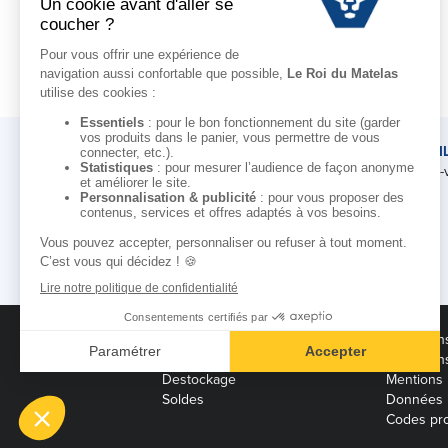
Matelas 120x190
Matelas 120x200
Matelas 140x190
LE ROI DU MATELAS
CONSEI
Notre histoire
Rendez-
Notre savoir-faire
Nos marques
Pour les professionnels
Conditions des offres
Condition
Black Friday
Condition
Destockage
Mentions 
Soldes
Données 
Codes pro