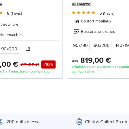
NG
DREAMWAY
5
1
avis
5
1
avis
Confort moelleux
t équilibré
Ressorts ensachés
rts ensachés
90x190
90x200
140x1
90x200
+3
819,00 €
Dès
,00 €
-10%
779,00 €
Livraison sous 1 à 2 semaines (selon
s 3 à 4 jours (selon configuration)
configuration)
200 nuits d’essai
Click & Collect 2h en