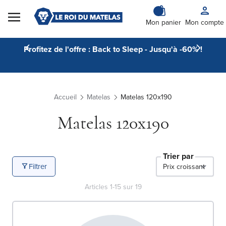
Skip to Content
Mon panier
Mon compte
Profitez de l'offre : Back to Sleep - Jusqu'à -60% !
Accueil
Matelas
Matelas 120x190
Matelas 120x190
Trier par
Filtrer
Articles
1
-
15
sur
19