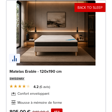
BACK TO SLEEP
Matelas Erable - 120x190 cm
SWISSWAY
4.2
6
avis
Confort enveloppant
Mousse à mémoire de forme
805,00 €
949,00 €
-15%