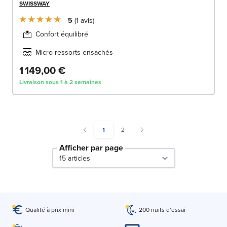
SWISSWAY
5
1
avis
Confort équilibré
Micro ressorts ensachés
1 149,00 €
Livraison sous 1 à 2 semaines
You're currently reading page
Page
1
2
Afficher par page
par page
Qualité à prix mini
200 nuits d’essai