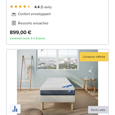
4.4
5
avis
Confort enveloppant
Ressorts ensachés
899,00 €
Livraison sous 3 à 4 jours
Livraison offerte
Exclu web