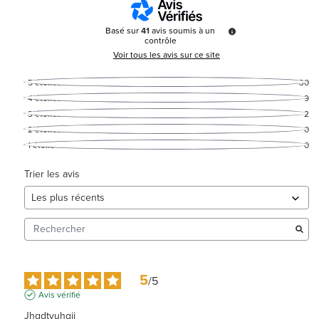
Basé sur
41
avis soumis à un
contrôle
Voir tous les avis sur ce site
5
étoiles
30
4
étoiles
9
3
étoiles
2
2
étoiles
0
1
étoile
0
Trier les avis
5
/
5
Avis vérifié
Jhgdtyuhgjj