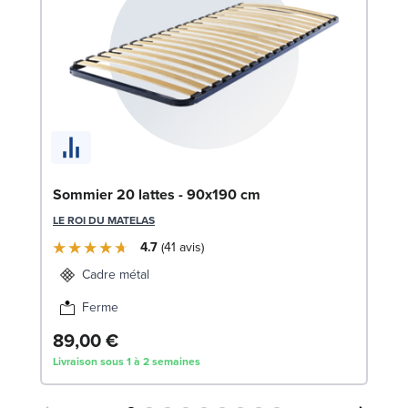
En
Sommier 20 lattes - 90x190 cm
c
LE ROI DU MATELAS
SW
4.7
41
avis
1
Cadre métal
Liv
Ferme
89,00 €
Livraison sous 1 à 2 semaines