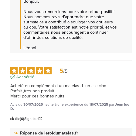
Bonjour, 

Nous vous remercions pour votre retour positif ! 
Nous sommes ravis d'apprendre que votre 
surmatelas a contribué à soulager vos douleurs 
au dos. Votre satisfaction est notre priorité, et vos 
commentaires nous encouragent à continuer 
d’offrir des solutions de qualité. 

Léopol
5
/
5
Avis vérifié
Acheté en complément d un matelas d  un clic clac

Parfait ,tres bon produit 

Merci pour ces bonnes nuits
Avis du
30/07/2025
, suite à une expérience du
18/07/2025
par
Jean luc
D.
Utile
(0)
Signaler
Réponse de
leroidumatelas.fr