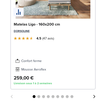
So
Matelas Ligo - 160x200 cm
LE
DORSOLINE
4.5
47
avis
Confort ferme
Mousse Aeroflex
259,00 €
Dè
Livraison sous 1 à 2 semaines
Liv