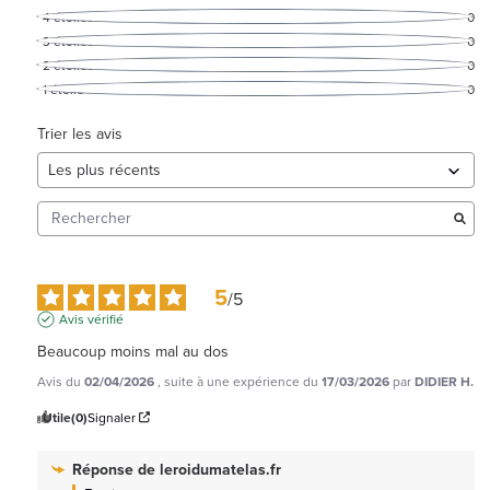
4
étoiles
0
3
étoiles
0
2
étoiles
0
1
étoile
0
Trier les avis
5
/
5
Avis vérifié
Beaucoup moins mal au dos
Avis du
02/04/2026
, suite à une expérience du
17/03/2026
par
DIDIER H.
Utile
(0)
Signaler
Réponse de
leroidumatelas.fr