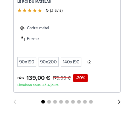
LE ROI DU MATELAS
En
5
3
avis
c
SW
Cadre métal
1
Ferme
Liv
90x190
90x200
140x190
+2
139,00 €
179,00 €
-20%
Dès
Livraison sous 3 à 4 jours