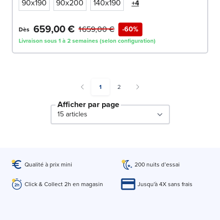
90x190
90x200
140x190
+4
659,00 €
1 659,00 €
-60%
Dès
Livraison sous 1 à 2 semaines (selon configuration)
You're currently reading page
Page
1
2
Afficher par page
par page
Qualité à prix mini
200 nuits d’essai
Click & Collect 2h en magasin
Jusqu'à 4X sans frais