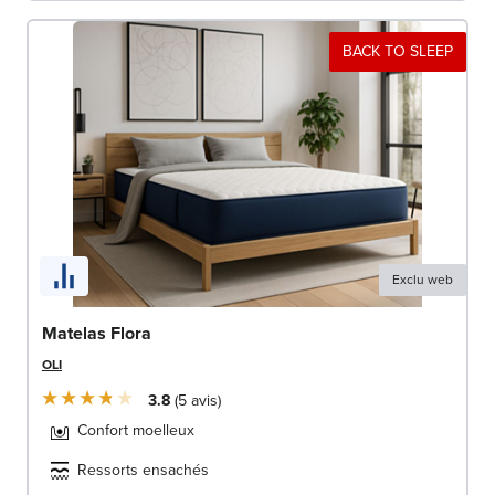
BACK TO SLEEP
Exclu web
Matelas Flora
OLI
3.8
5
avis
Confort moelleux
Ressorts ensachés