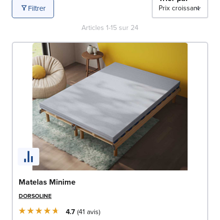
Filtrer
Chez Le Roi du Matelas, nous proposons différents
niveaux de confort afin de nous adapter à chaque type
Articles
1
-
15
sur
24
de dormeur. Du
matelas ferme
au
matelas moelleux
ou
bien au
matelas équilibré
. Ces modèles sont conçus
pour offrir un maintien optimal afin d’améliorer
naturellement la qualité de votre sommeil.
Matelas Minime
DORSOLINE
4.7
41
avis