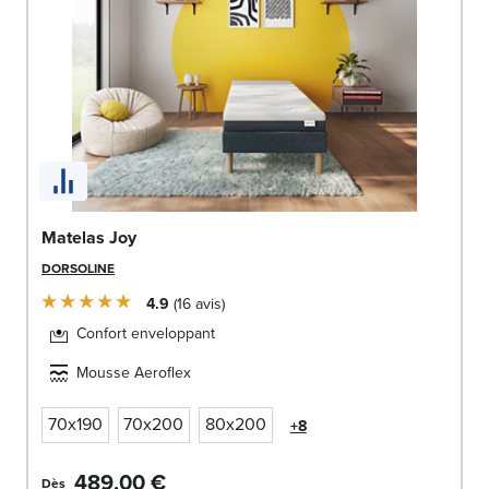
Matelas Joy
DORSOLINE
4.9
16
avis
Confort enveloppant
Mousse Aeroflex
70x190
70x200
80x200
+8
489,00 €
Dès