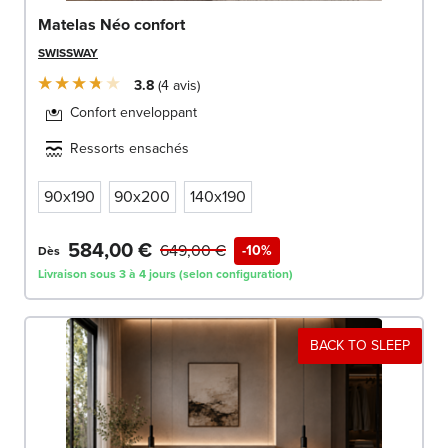
Matelas Néo confort
SWISSWAY
3.8
4
avis
Confort enveloppant
Ressorts ensachés
90x190
90x200
140x190
584,00 €
649,00 €
-10%
Dès
Livraison sous 3 à 4 jours (selon configuration)
BACK TO SLEEP