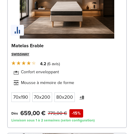
Matelas Erable
SWISSWAY
4.2
6
avis
Confort enveloppant
Mousse à mémoire de forme
70x190
70x200
80x200
+8
659,00 €
779,00 €
-15%
Dès
Livraison sous 1 à 2 semaines (selon configuration)