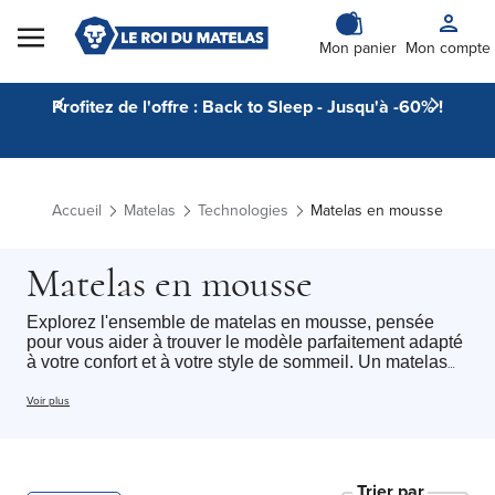
Skip to Content
Mon panier
Mon compte
Profitez de l'offre : Back to Sleep - Jusqu'à -60% !
Accueil
Matelas
Technologies
Matelas en mousse
Matelas en mousse
Explorez l'ensemble de matelas en mousse, pensée
pour vous aider à trouver le modèle parfaitement adapté
à votre confort et à votre style de sommeil. Un matelas
mousse offre un accueil homogène, un soutien précis et
une sensation enveloppante idéale pour celles et ceux
Voir plus
qui recherchent un repos calme et régulier. Que vous
soyez à la recherche d'un
matelas 1 personne
ou d'un
matelas 2 personnes,
vous trouverez ici une gamme
complète répondant à tous vos besoins.
Trier par