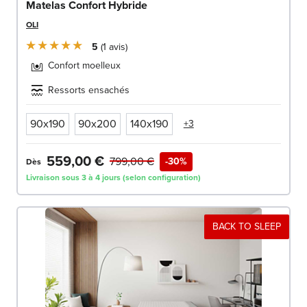
Matelas Confort Hybride
OLI
5
1
avis
Confort moelleux
Ressorts ensachés
90x190
90x200
140x190
+3
559,00 €
799,00 €
-30%
Dès
Livraison sous 3 à 4 jours (selon configuration)
BACK TO SLEEP