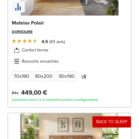
Matelas Polair
DORSOLINE
4.5
43
avis
Confort ferme
Ressorts ensachés
70x190
80x200
90x190
+5
449,00 €
Dès
Livraison sous 1 à 2 semaines (selon configuration)
BACK TO SLEEP