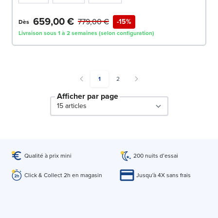
659,00 €
779,00 €
-15%
Dès
Livraison sous 1 à 2 semaines (selon configuration)
You're currently reading page
Page
1
2
Afficher par page
par page
Qualité à prix mini
200 nuits d’essai
Click & Collect 2h en magasin
Jusqu'à 4X sans frais