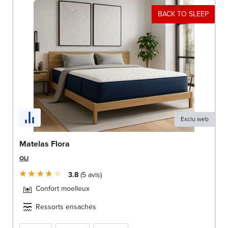
BACK TO SLEEP
Exclu web
Matelas Flora
OLI
3.8
5
avis
Confort moelleux
Ressorts ensachés