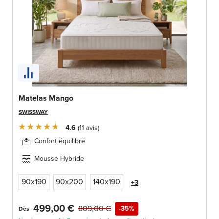
Matelas Mango
SWISSWAY
4.6
11
avis
Confort équilibré
Mousse Hybride
90x190
90x200
140x190
+3
499,00 €
809,00 €
-35%
Dès