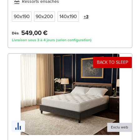
Ressorts ensachés
90x190
90x200
140x190
+3
549,00 €
Dès
Livraison sous 3 à 4 jours (selon configuration)
BACK TO SLEEP
Exclu web