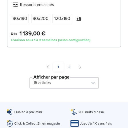
Ressorts ensachés
90x190
90x200
120x190
+5
1 139,00 €
Dès
Livraison sous 1 à 2 semaines (selon configuration)
You're currently reading page
Page
1
2
Afficher par page
par page
Qualité à prix mini
200 nuits d’essai
Click & Collect 2h en magasin
Jusqu'à 4X sans frais