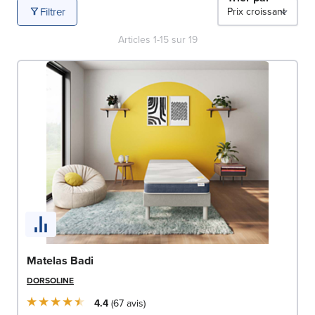
Filtrer
Articles
1
-
15
sur
19
Matelas Badi
DORSOLINE
4.4
67
avis