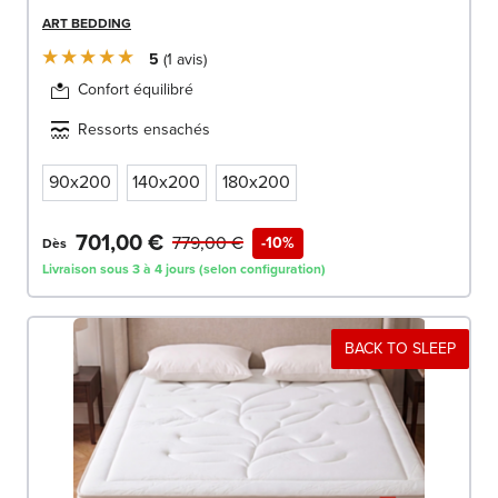
ART BEDDING
5
1
avis
Confort équilibré
Ressorts ensachés
90x200
140x200
180x200
701,00 €
779,00 €
-10%
Dès
Livraison sous 3 à 4 jours (selon configuration)
BACK TO SLEEP