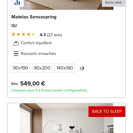
Exclu web
Matelas Sensospring
OLI
4.3
23
avis
Confort équilibré
Ressorts ensachés
90x190
90x200
140x190
+3
549,00 €
Dès
Livraison sous 3 à 4 jours (selon configuration)
BACK TO SLEEP