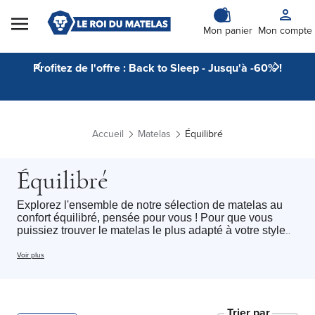
Skip to Content
Mon panier
Mon compte
Profitez de l'offre : Back to Sleep - Jusqu'à -60% !
Accueil
Matelas
Équilibré
Équilibré
Explorez l'ensemble de notre sélection de matelas au
confort équilibré, pensée pour vous ! Pour que vous
puissiez trouver le matelas le plus adapté à votre style
de sommeil. Cette catégorie regroupe l'ensemble de nos
matelas au confort équilibré avec tous type de
Voir plus
dimension du
matelas 1 personne
au
matelas 2
personnes
: chaque dormeur peut trouver le matelas
idéal pour profiter d’un sommeil
Trier par