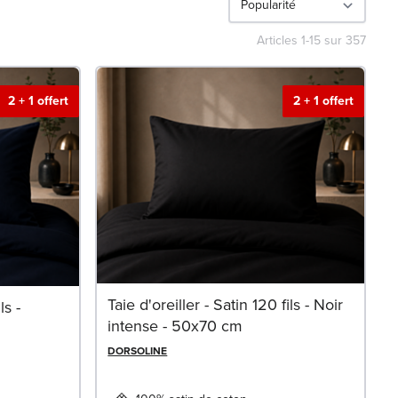
Articles
1
-
15
sur
357
2 + 1 offert
2 + 1 offert
Taie d'oreiller - Satin 120 fils - Noir
ls -
intense - 50x70 cm
DORSOLINE