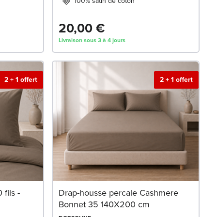
100% satin de coton
20,00 €
Livraison sous 3 à 4 jours
2 + 1 offert
2 + 1 offert
fils -
Drap-housse percale Cashmere
Bonnet 35 140X200 cm