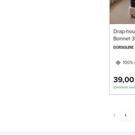
Drap-hou
Bonnet 3
DORSOLINE
100% s
39,00
Livraison sou
You're
1