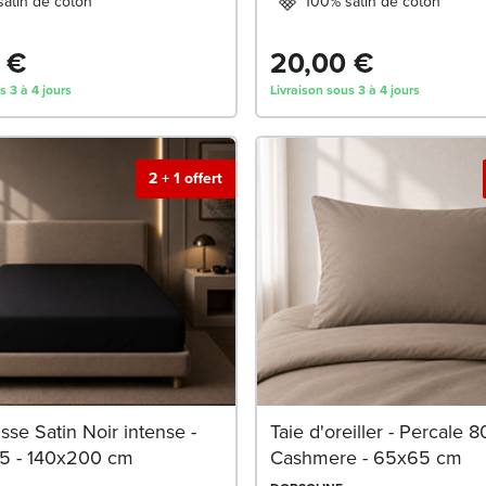
atin de coton
100% satin de coton
 €
20,00 €
s 3 à 4 jours
Livraison sous 3 à 4 jours
2 + 1 offert
se Satin Noir intense -
Taie d'oreiller - Percale 80 
5 - 140x200 cm
Cashmere - 65x65 cm