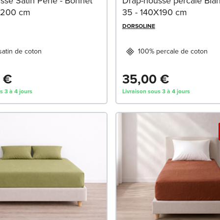
sse Satin Perle - Bonnet
Drap-housse percale Bla
x200 cm
35 - 140X190 cm
DORSOLINE
atin de coton
100% percale de coton
 €
35,00 €
s 3 à 4 jours
Livraison sous 3 à 4 jours