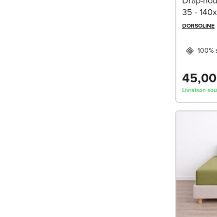
Drap-hou
35 - 140
DORSOLINE
100% s
45,00
Livraison sou