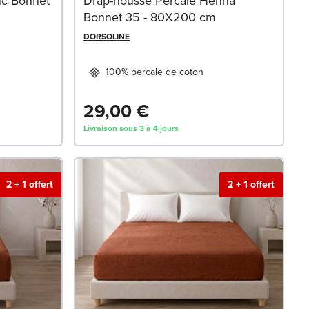
nc Bonnet
Drap-housse Percale Henna
Bonnet 35 - 80X200 cm
DORSOLINE
100% percale de coton
29,00 €
Livraison sous 3 à 4 jours
2 + 1 offert
2 + 1 offert