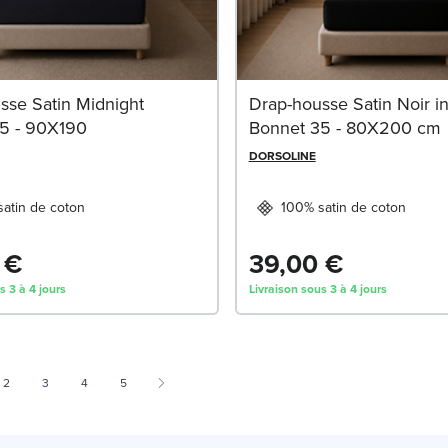
sse Satin Midnight
Drap-housse Satin Noir in
5 - 90X190
Bonnet 35 - 80X200 cm
DORSOLINE
atin de coton
100% satin de coton
 €
39,00 €
s 3 à 4 jours
Livraison sous 3 à 4 jours
 currently reading page
Page
Page
Page
Page
2
3
4
5