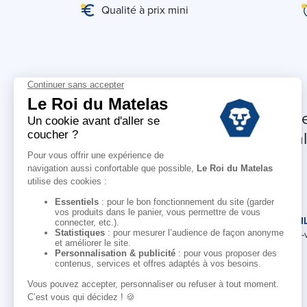
Qualité à prix mini
Continuez à rêver.
Profitez de 5% offerts sur vo
et recevez nos offres et actual
LE ROI DU MATELAS
CONSEI
Notre histoire
Rendez-
Notre savoir-faire
Nos marques
Pour les professionnels