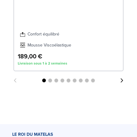
So
8
SW
Confort équilibré
Mousse Viscoélastique
189,00 €
7
Livraison sous 1 à 2 semaines
Liv
LE ROI DU MATELAS