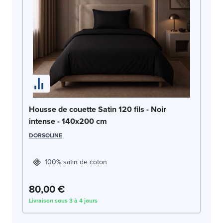
Ho
Housse de couette Satin 120 fils - Noir
1
intense - 140x200 cm
DO
DORSOLINE
100% satin de coton
80,00 €
8
Livraison sous 3 à 4 jours
Liv