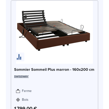
So
Sommier Sommeil Plus marron - 160x200 cm
1
SWISSWAY
SW
Ferme
Bois
1 799,00 €
1