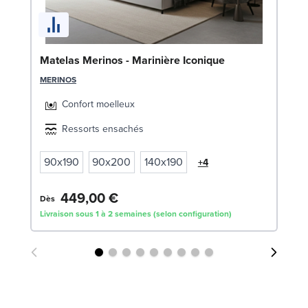
En
Matelas Merinos - Marinière Iconique
(2
MERINOS
SW
Confort moelleux
1
Ressorts ensachés
Liv
90x190
90x200
140x190
+4
449,00 €
Dès
Livraison sous 1 à 2 semaines (selon configuration)