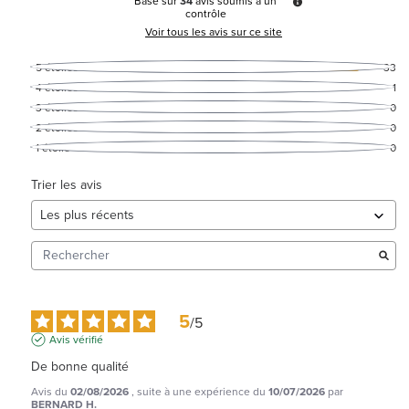
Basé sur
34
avis soumis à un
contrôle
Voir tous les avis sur ce site
5
étoiles
33
4
étoiles
1
3
étoiles
0
2
étoiles
0
1
étoile
0
Trier les avis
5
/
5
Avis vérifié
De bonne qualité
Avis du
02/08/2026
, suite à une expérience du
10/07/2026
par
BERNARD H.