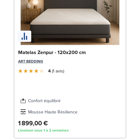
So
Matelas Zenpur - 120x200 cm
LE
ART BEDDING
4
1
avis
Confort équilibré
Mousse Haute Résilience
1 899,00 €
8
Livraison sous 1 à 2 semaines
Liv