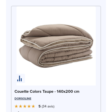
Co
SW
Couette Colors Taupe - 140x200 cm
DORSOLINE
5
34
avis