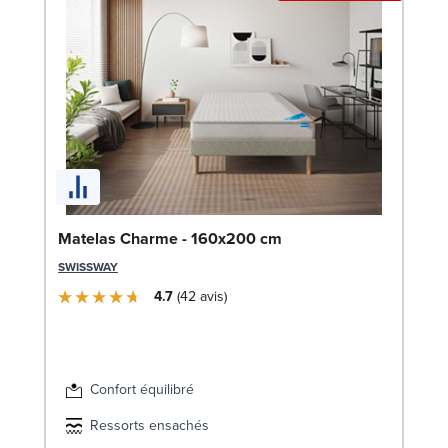
So
Matelas Charme - 160x200 cm
1
SWISSWAY
LE
4.7
42
avis
Confort équilibré
Ressorts ensachés