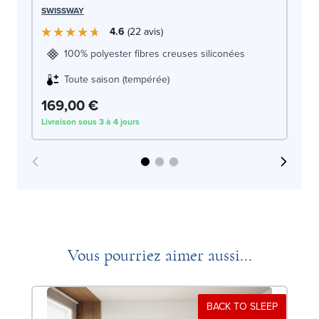
AR
SWISSWAY
4.6
22
avis
100% polyester fibres creuses siliconées
Toute saison (tempérée)
2
169,00 €
Livraison sous 3 à 4 jours
Liv
Vous pourriez aimer aussi...
BACK TO SLEEP