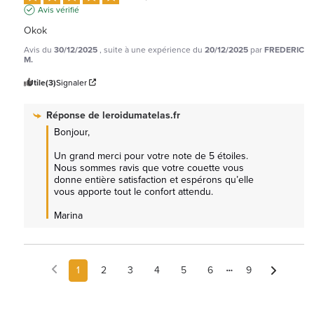
Avis vérifié
Okok
Avis du
30/12/2025
, suite à une expérience du
20/12/2025
par
FREDERIC
M.
Utile
(3)
Signaler
Réponse de
leroidumatelas.fr
Bonjour,

Un grand merci pour votre note de 5 étoiles. 
Nous sommes ravis que votre couette vous 
donne entière satisfaction et espérons qu’elle 
vous apporte tout le confort attendu.

Marina
1
2
3
4
5
6
9