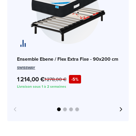
En
Ensemble Ebene / Flex Extra Fixe - 90x200 cm
90
SWISSWAY
SW
1 214,00 €
1 278,00 €
-5%
1 
Livraison sous 1 à 2 semaines
Liv