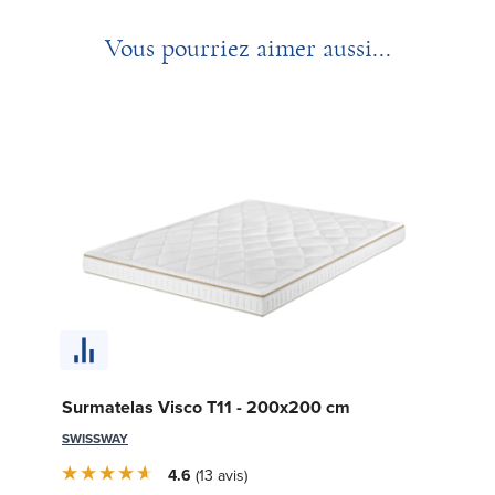
Vous pourriez aimer aussi...
So
Surmatelas Visco T11 - 200x200 cm
90
SWISSWAY
LE 
4.6
13
avis