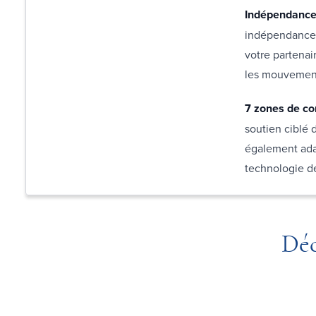
Indépendance 
indépendance 
votre partenai
les mouvement
7 zones de co
soutien ciblé 
également ada
technologie de
Déc