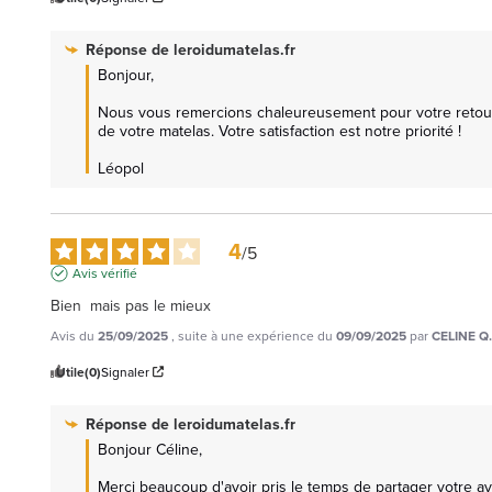
Réponse de
leroidumatelas.fr
Bonjour,  

Nous vous remercions chaleureusement pour votre retour p
de votre matelas. Votre satisfaction est notre priorité !  

Léopol
4
/
5
Avis vérifié
Bien  mais pas le mieux
Avis du
25/09/2025
, suite à une expérience du
09/09/2025
par
CELINE Q.
Utile
(0)
Signaler
Réponse de
leroidumatelas.fr
Bonjour Céline, 

Merci beaucoup d'avoir pris le temps de partager votre av