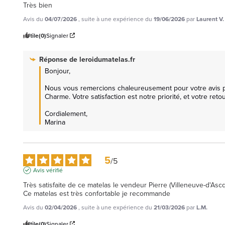
Très bien
Avis du
04/07/2026
, suite à une expérience du
19/06/2026
par
Laurent V.
Utile
(0)
Signaler
Réponse de
leroidumatelas.fr
Bonjour,

Nous vous remercions chaleureusement pour votre avis pos
Charme. Votre satisfaction est notre priorité, et votre retour 
Cordialement, 

Marina
5
/
5
Avis vérifié
Très satisfaite de ce matelas le vendeur Pierre (Villeneuve-d'As
Ce matelas est très confortable je recommande  
Avis du
02/04/2026
, suite à une expérience du
21/03/2026
par
L.M.
Utile
(0)
Signaler