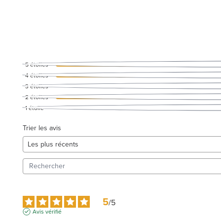
5
étoiles
4
étoiles
3
étoiles
2
étoiles
1
étoile
Trier les avis
5
/
5
Avis vérifié