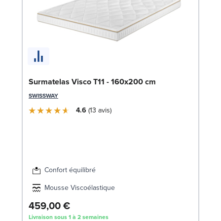
En
Surmatelas Visco T11 - 160x200 cm
1
SWISSWAY
SW
4.6
13
avis
1
Liv
Confort équilibré
Mousse Viscoélastique
459,00 €
Livraison sous 1 à 2 semaines