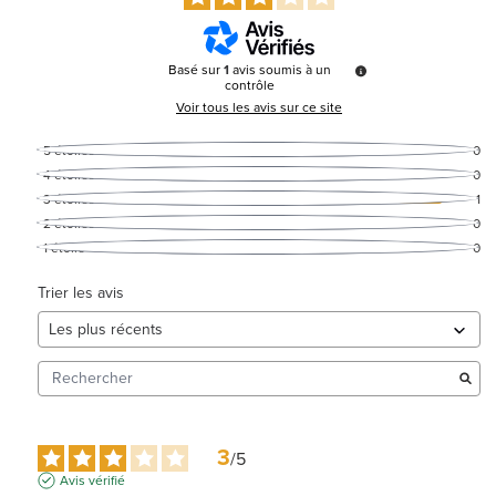
Basé sur
1
avis soumis à un
contrôle
Voir tous les avis sur ce site
5
étoiles
0
4
étoiles
0
3
étoiles
1
2
étoiles
0
1
étoile
0
Trier les avis
3
/
5
Avis vérifié