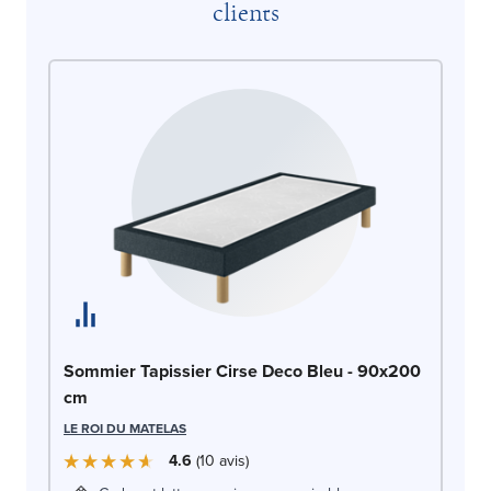
clients
So
Sommier Tapissier Cirse Deco Bleu - 90x200
c
cm
LE
LE ROI DU MATELAS
4.6
10
avis