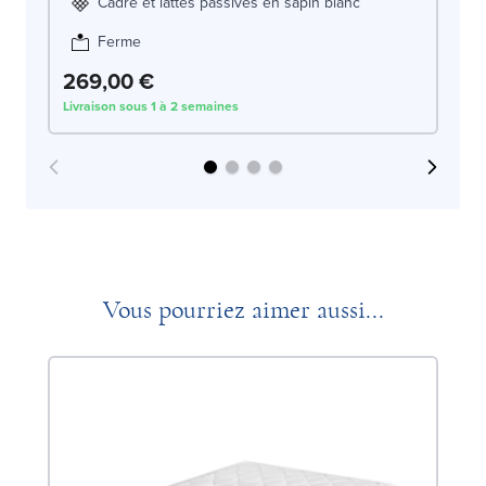
Cadre et lattes passives en sapin blanc
Ferme
269,00 €
2
Livraison sous 1 à 2 semaines
Liv
Vous pourriez aimer aussi...