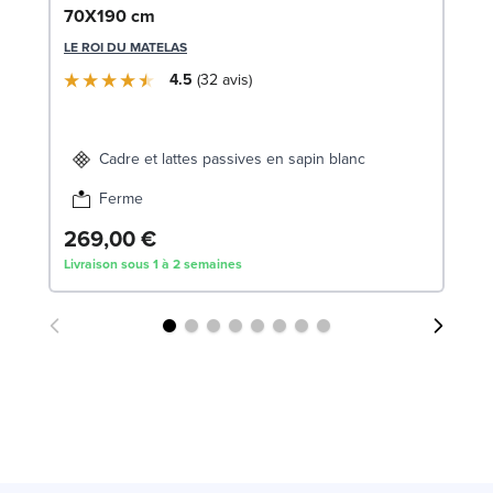
c
70X190 cm
SW
LE ROI DU MATELAS
4.5
32
avis
1
Liv
Cadre et lattes passives en sapin blanc
Ferme
269,00 €
Livraison sous 1 à 2 semaines