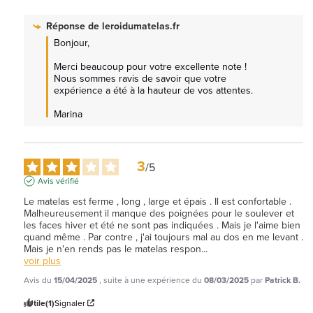
Réponse de
leroidumatelas.fr
Bonjour,

Merci beaucoup pour votre excellente note ! 
Nous sommes ravis de savoir que votre 
expérience a été à la hauteur de vos attentes.

Marina
3
/
5
Avis vérifié
Le matelas est ferme , long , large et épais . Il est confortable . 
Malheureusement il manque des poignées pour le soulever et 
les faces hiver et été ne sont pas indiquées . Mais je l'aime bien 
quand même . Par contre , j'ai toujours mal au dos en me levant . 
Mais je n'en rends pas le matelas respon
...
voir plus
Avis du
15/04/2025
, suite à une expérience du
08/03/2025
par
Patrick B.
Utile
(1)
Signaler