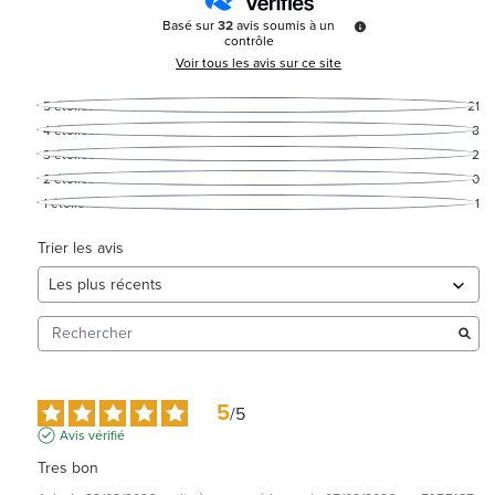
Basé sur
32
avis soumis à un
contrôle
Voir tous les avis sur ce site
5
étoiles
21
4
étoiles
8
3
étoiles
2
2
étoiles
0
1
étoile
1
Trier les avis
5
/
5
Avis vérifié
Tres bon