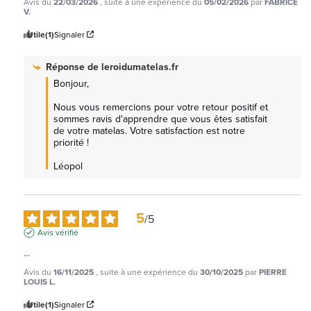
Avis du
22/03/2026
, suite à une expérience du
05/02/2026
par
FABRICE
V.
Utile
(1)
Signaler
Réponse de
leroidumatelas.fr
Bonjour, 

Nous vous remercions pour votre retour positif et 
sommes ravis d'apprendre que vous êtes satisfait 
de votre matelas. Votre satisfaction est notre 
priorité !

Léopol
5
/
5
Avis vérifié
...
Avis du
16/11/2025
, suite à une expérience du
30/10/2025
par
PIERRE
LOUIS L.
Utile
(1)
Signaler