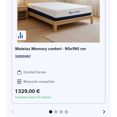
Ma
Matelas Memory confort - 90x190 cm
SW
SWISSWAY
Confort ferme
Ressorts ensachés
1 329,00 €
1
Livraison sous 3 à 4 jours
Liv