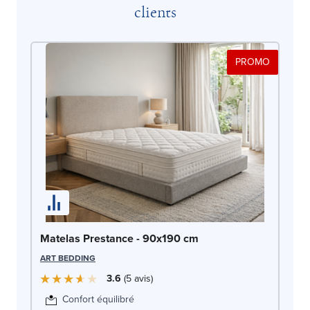
clients
PROMO
Ma
Matelas Prestance - 90x190 cm
DO
ART BEDDING
3.6
5
avis
Confort équilibré