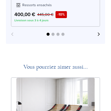
Ressorts ensachés
400,00 €
4
445,00 €
-10%
Livraison sous 3 à 4 jours
Liv
Vous pourriez aimer aussi...