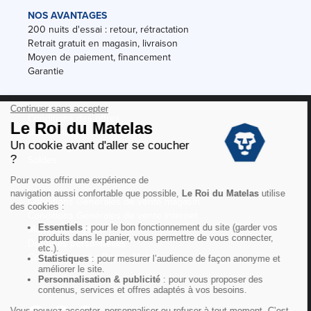
NOS AVANTAGES
200 nuits d'essai : retour, rétractation
Retrait gratuit en magasin, livraison
Moyen de paiement, financement
Garantie
Conditions des offres
Black Friday
Destockage
Soldes
Conditions Générales de vente magasin
Conditions Générales de vente internet
Mentions Légales
Données personnelles
Codes promo Le Roi du Matelas