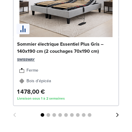
En
Sommier électrique Essentiel Plus Gris –
(x
140x190 cm (2 couchages 70x190 cm)
SW
SWISSWAY
1
Ferme
Liv
Bois d’épicéa
1 478,00 €
Livraison sous 1 à 2 semaines