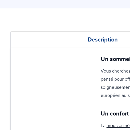
Description
Un sommeil
Vous cherchez
pensé pour off
soigneusement 
européen au se
Un confort
La
mousse mé