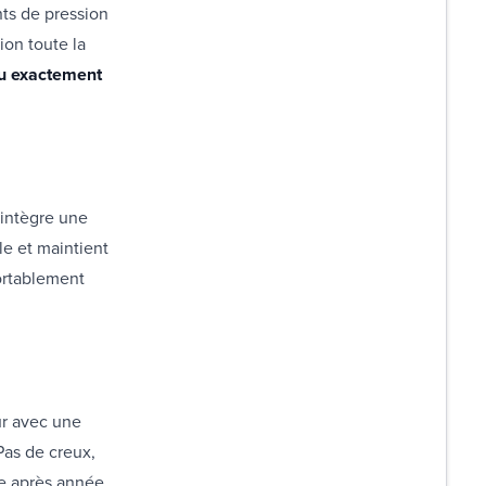
nts de pression
ion toute la
nu exactement
 intègre une
le et maintient
fortablement
r avec une
 Pas de creux,
ée après année,