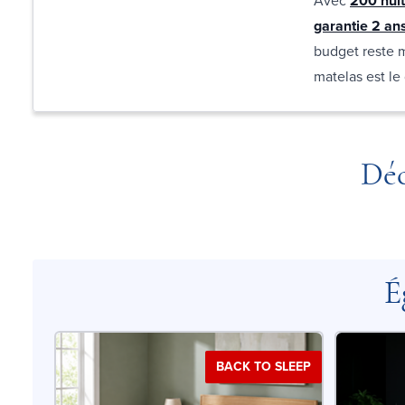
Avec
200 nuit
garantie 2 an
budget reste m
matelas est le
Déc
É
BACK TO SLEEP