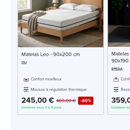
Matelas
Matelas Leo - 90x200 cm
90x190
OLI
EPEDA
Confort moelleux
Confo
Mousse à régulation thermique
Ress
245,00 €
359,
409,00 €
-40%
Livraison sous 3 à 4 jours
Livraison s