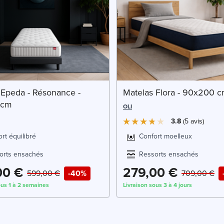
 Epeda - Résonance -
Matelas Flora - 90x200 
 cm
OLI
3.8
5
avis
rt équilibré
Confort moelleux
orts ensachés
Ressorts ensachés
00 €
279,00 €
599,00 €
-40%
709,00 €
ous 1 à 2 semaines
Livraison sous 3 à 4 jours