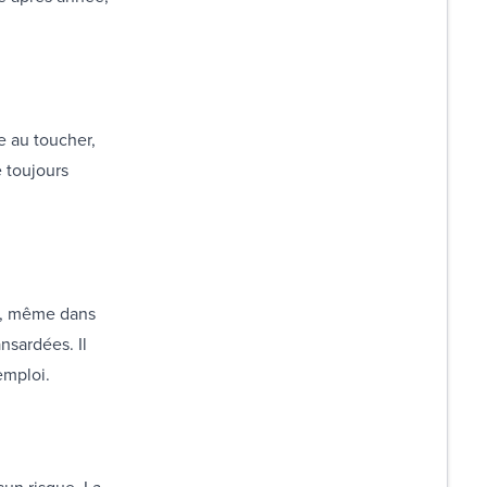
e au toucher,
 toujours
, même dans
nsardées. Il
'emploi.