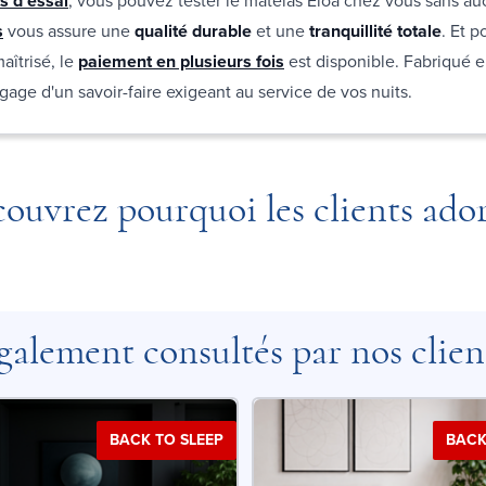
s d'essai
, vous pouvez tester le matelas Eloa chez vous sans au
s
vous assure une
qualité durable
et une
tranquillité totale
. Et p
aîtrisé, le
paiement en plusieurs fois
est disponible. Fabriqué 
 gage d'un savoir-faire exigeant au service de vos nuits.
ouvrez pourquoi les clients ado
galement consultés par nos clien
BACK TO SLEEP
BACK