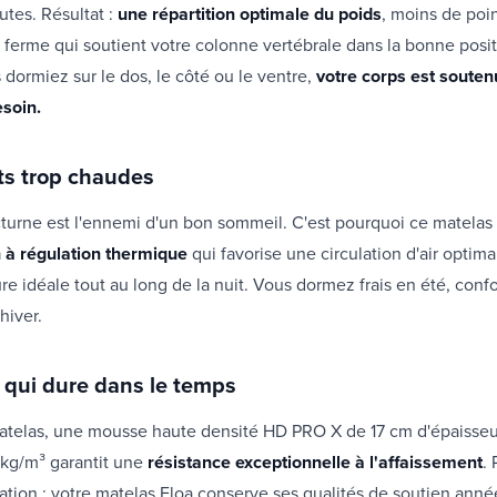
tes. Résultat :
une répartition optimale du poids
, moins de poi
 ferme qui soutient votre colonne vertébrale dans la bonne posit
 dormiez sur le dos, le côté ou le ventre,
votre corps est soute
esoin.
its trop chaudes
turne est l'ennemi d'un bon sommeil. C'est pourquoi ce matelas
à régulation thermique
qui favorise une circulation d'air optima
e idéale tout au long de la nuit. Vous dormez frais en été, con
hiver.
 qui dure dans le temps
telas, une mousse haute densité HD PRO X de 17 cm d'épaisseu
 kg/m³ garantit une
résistance exceptionnelle à l'affaissement
.
tion : votre matelas Eloa conserve ses qualités de soutien ann