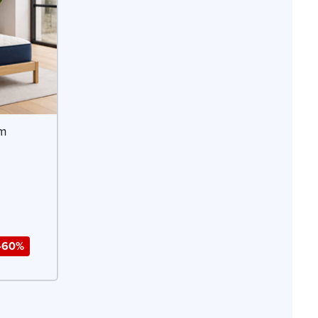
cm
-60%