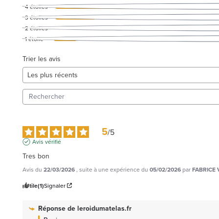
4
étoiles
3
étoiles
2
étoiles
1
étoile
Trier les avis
5
/
5
Avis vérifié
Tres bon
Avis du
22/03/2026
, suite à une expérience du
05/02/2026
par
FABRICE V
Utile
(1)
Signaler
Réponse de
leroidumatelas.fr