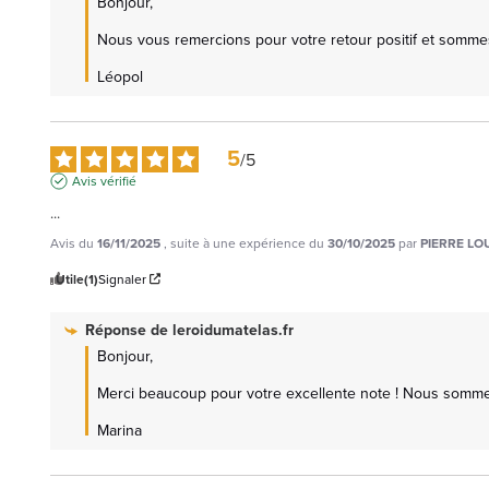
Bonjour, 

Nous vous remercions pour votre retour positif et sommes r
Léopol
5
/
5
Avis vérifié
...
Avis du
16/11/2025
, suite à une expérience du
30/10/2025
par
PIERRE LOU
Utile
(1)
Signaler
Réponse de
leroidumatelas.fr
Bonjour,

Merci beaucoup pour votre excellente note ! Nous sommes 
Marina