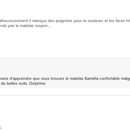
 . Malheureusement il manque des poignées pour le soulever et les faces h
rends pas le matelas respon
...
avis d'apprendre que vous trouvez le matelas Kamélia confortable malgr
 de belles nuits. Delphine
C.