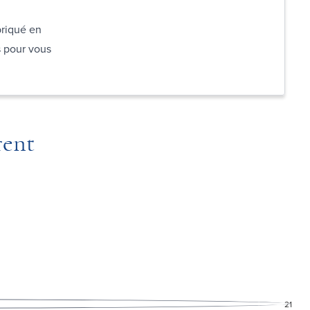
briqué en
s pour vous
rent
21