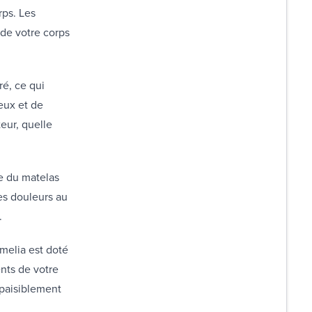
rps. Les
 de votre corps
ré, ce qui
leux et de
teur, quelle
e du matelas
es douleurs au
.
melia est doté
nts de votre
 paisiblement