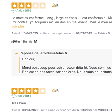
3
/
5
Avis vérifié
Le matelas est ferme , long , large et épais . Il est confortable
Par contre , j'ai toujours mal au dos en me levant . Mais je n'en 
voir plus
Avis du
15/04/2025
, suite à une expérience du
08/03/2025
par
Patrick B.
Utile
(1)
Signaler
Réponse de
leroidumatelas.fr
Bonjour,

Merci beaucoup pour votre retour détaillé. Nous sommes r
l'indication des faces saisonnières. Nous vous souhaitons
4
/
5
Avis vérifié
Très bien
Avis du
03/04/2025
, suite à une expérience du
17/03/2025
par
MICHELE 