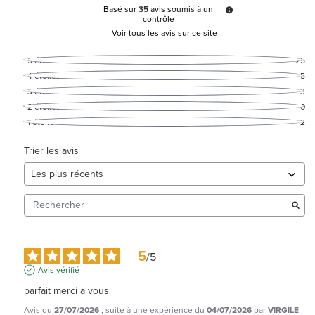
Basé sur
35
avis soumis à un
contrôle
Voir tous les avis sur ce site
5
étoiles
25
4
étoiles
5
3
étoiles
3
2
étoiles
0
1
étoile
2
Trier les avis
5
/
5
Avis vérifié
parfait merci a vous
Avis du
27/07/2026
, suite à une expérience du
04/07/2026
par
VIRGILE