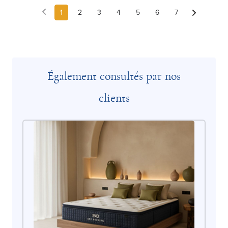
1
2
3
4
5
6
7
Également consultés par nos
clients