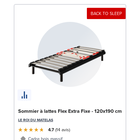
BACK TO SLEEP
Li
LE
Sommier à lattes Flex Extra Fixe - 120x190 cm
LE ROI DU MATELAS
4.7
14
avis
Cadre bois massif