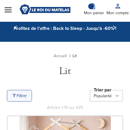
Skip to Content
Mon panier
Mon compte
Profitez de l'offre : Back to Sleep - Jusqu'à -60% !
Accueil
Lit
Lit
Trier par
Filtrer
Articles
1
-
15
sur
425