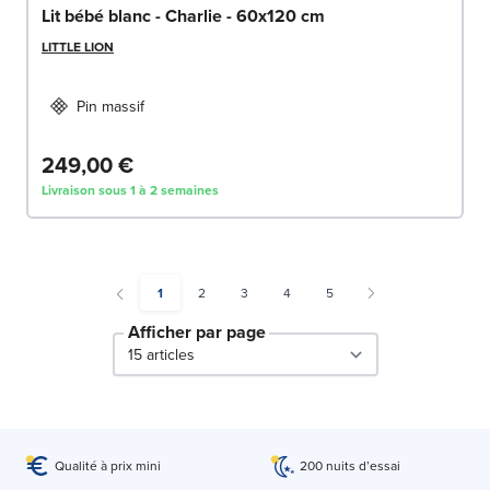
Lit bébé blanc - Charlie - 60x120 cm
LITTLE LION
Pin massif
249,00 €
Livraison sous 1 à 2 semaines
You're currently reading page
Page
Page
Page
Page
1
2
3
4
5
Afficher par page
par page
Qualité à prix mini
200 nuits d’essai