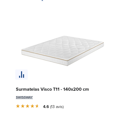
So
Surmatelas Visco T11 - 140x200 cm
c
SWISSWAY
LE 
4.6
13
avis