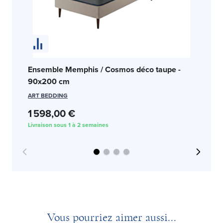
En
Ensemble Memphis / Cosmos déco taupe -
c
90x200 cm
SW
ART BEDDING
1 
1 598,00 €
Liv
Livraison sous 1 à 2 semaines
Vous pourriez aimer aussi...