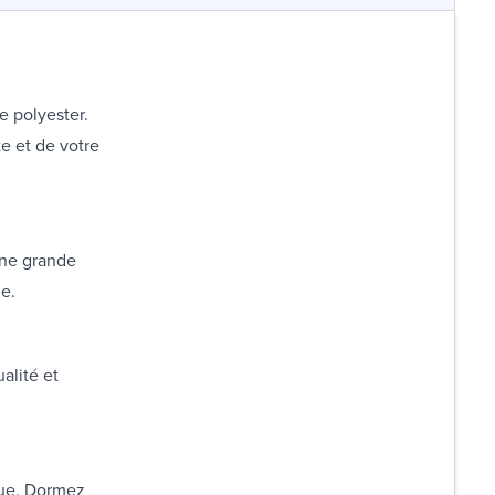
e polyester.
e et de votre
une grande
e.
ualité et
que. Dormez