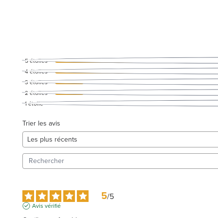
5
étoiles
4
étoiles
3
étoiles
2
étoiles
1
étoile
Trier les avis
5
/
5
Avis vérifié