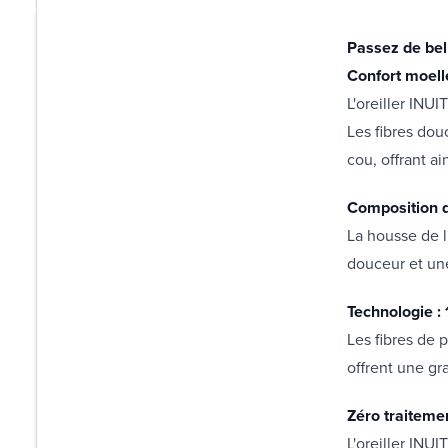
Passez de bell
Confort moell
L'oreiller INU
Les fibres dou
cou, offrant a
Composition d
La housse de l
douceur et une
Technologie :
Les fibres de p
offrent une gr
Zéro traiteme
L'oreiller INU