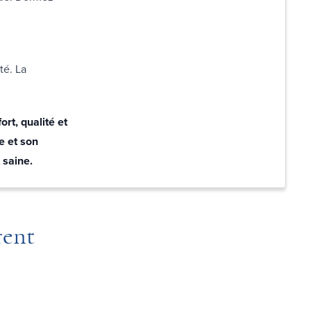
té. La
ort, qualité et
e et son
t saine.
rent