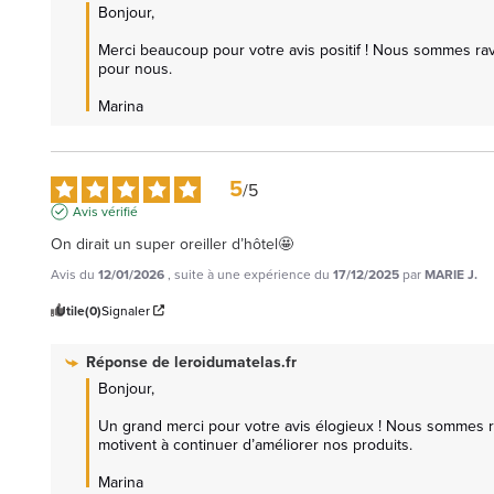
Bonjour,

Merci beaucoup pour votre avis positif ! Nous sommes ravis
pour nous. 

Marina
5
/
5
Avis vérifié
On dirait un super oreiller d’hôtel🤩
Avis du
12/01/2026
, suite à une expérience du
17/12/2025
par
MARIE J.
Utile
(0)
Signaler
Réponse de
leroidumatelas.fr
Bonjour,  

Un grand merci pour votre avis élogieux ! Nous sommes ravis
motivent à continuer d’améliorer nos produits.

Marina