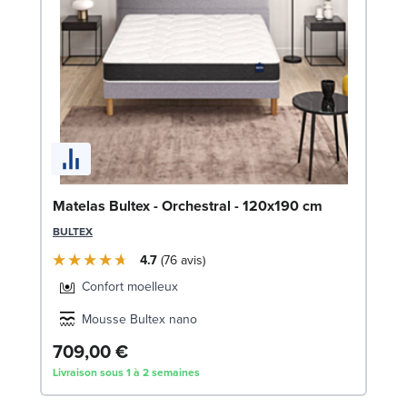
So
c
LE
Matelas Bultex - Orchestral - 120x190 cm
BULTEX
4.7
76
avis
Confort moelleux
Mousse Bultex nano
709,00 €
3
Livraison sous 1 à 2 semaines
Liv