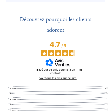
Découvrez pourquoi les clients
adorent
4.7
/
5
Basé sur
76
avis soumis à un
contrôle
Voir tous les avis sur ce site
5
étoiles
61
4
étoiles
9
3
étoiles
4
2
étoiles
1
1
étoile
1