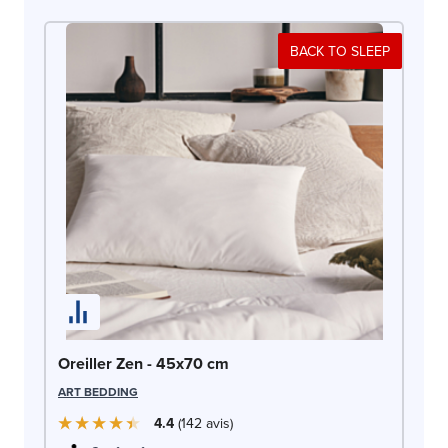
BACK TO SLEEP
Or
SW
Oreiller Zen - 45x70 cm
ART BEDDING
4.4
142
avis