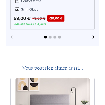
Confort ferme
Synthétique
59,00 €
6
79,00 €
-20,00 €
Livraison sous 3 à 4 jours
Liv
Vous pourriez aimer aussi...