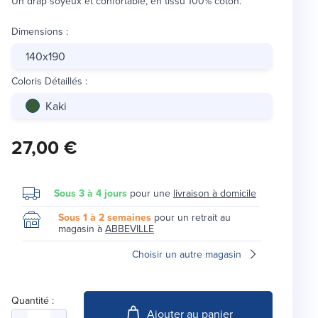
Un drap soyeux et confortable, en tissu 100% coton.
Dimensions
:
140x190
Coloris Détaillés
:
Kaki
27,00 €
Sous 3 à 4 jours
pour une
livraison à domicile
Sous 1 à 2 semaines
pour un retrait au
magasin à
ABBEVILLE
Choisir un autre magasin
Quantité :
Ajouter au panier