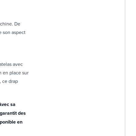
achine. De
ve son aspect
atelas avec
n en place sur
, ce drap
Avec sa
 garantit des
sponible en