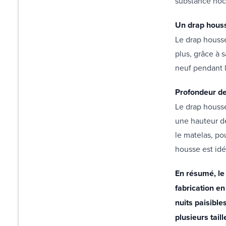
substance noc
Un drap houss
Le drap housse
plus, grâce à 
neuf pendant 
Profondeur d
Le drap houss
une hauteur de
le matelas, pou
housse est idé
En résumé, le
fabrication en
nuits paisible
plusieurs tail