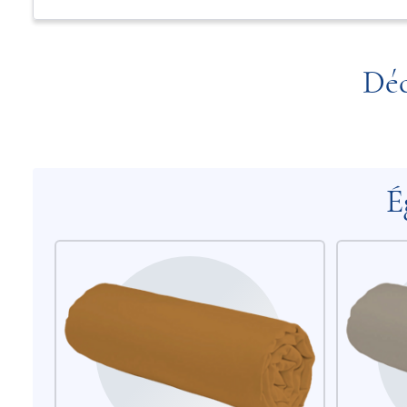
Déc
É