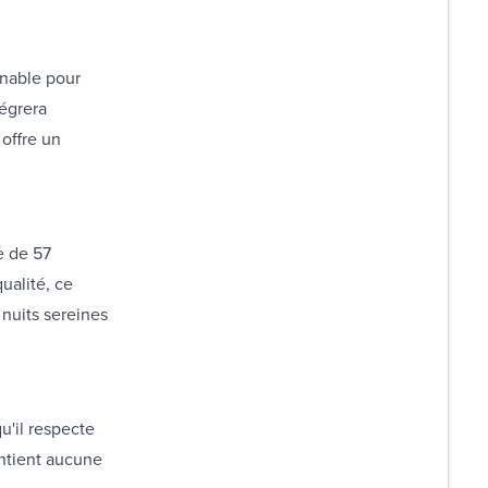
rnable pour
tégrera
offre un
e de 57
ualité, ce
 nuits sereines
u'il respecte
ontient aucune