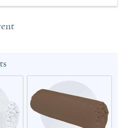
rent
ts