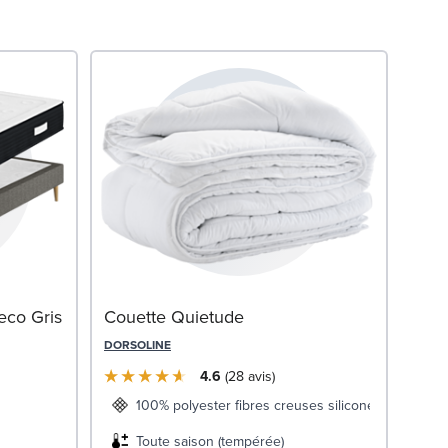
Mat
eco Gris
Couette Quietude
SWIS
DORSOLINE
4.6
28
avis
100% polyester fibres creuses siliconées
Toute saison (tempérée)