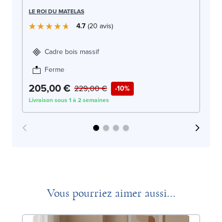
LE
LE ROI DU MATELAS
4.7
20
avis
Cadre bois massif
Ferme
205,00 €
2
229,00 €
-10%
Livraison sous 1 à 2 semaines
Liv
Vous pourriez aimer aussi...