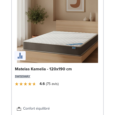
En
Matelas Kamelia - 120x190 cm
c
SWISSWAY
SW
4.6
75
avis
1
Liv
Confort équilibré