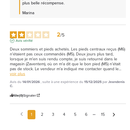
plus belle récompense.

Marina
2
/
5
Avis vérifié
Deux sommiers et pieds achetés. Les pieds centraux reçus (M6) 
n'étaient pas ceux commandés (M5). Deux jours plus tard, 
lorsque je m'en suis rendu compte, je suis retourné dans le 
magasin (Zaventem), où on m'a dit que le bon pied (M5) n'était 
pas de stock. Le vendeur m'a indiqué me contacter quand le
...
voir plus
Avis du
14/01/2026
, suite à une expérience du
15/12/2025
par
Jeandenis
C.
Utile
(0)
Signaler
1
2
3
4
5
6
15