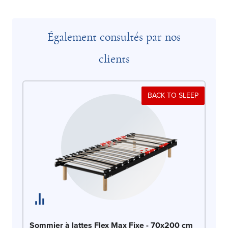
Également consultés par nos
clients
BACK TO SLEEP
So
Sommier à lattes Flex Max Fixe - 70x200 cm