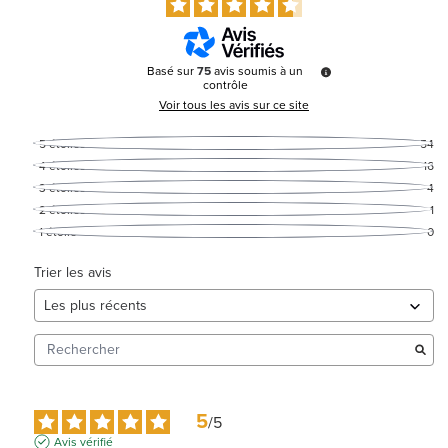
Basé sur
75
avis soumis à un
contrôle
Voir tous les avis sur ce site
5
étoiles
54
4
étoiles
16
3
étoiles
4
2
étoiles
1
1
étoile
0
Trier les avis
5
/
5
Avis vérifié