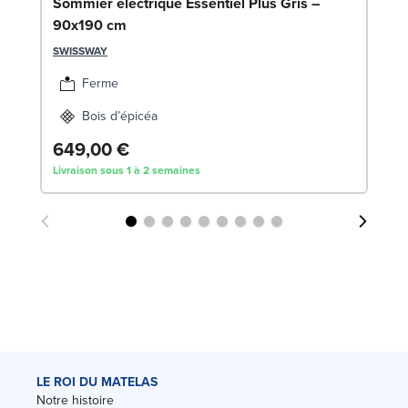
En
Sommier électrique Essentiel Plus Gris –
(2
90x190 cm
SW
SWISSWAY
1
Ferme
Liv
Bois d’épicéa
649,00 €
Livraison sous 1 à 2 semaines
LE ROI DU MATELAS
Notre histoire