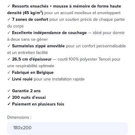
✓
Ressorts ensachés + mousse à mémoire de forme haute
densité (45 kg/m³)
pour un accueil moelleux et enveloppant
✓
7 zones de confort
pour un soutien précis de chaque partie
du corps
✓
Excellente indépendance de couchage
— idéal pour dormir
à deux sans se gêner
✓
Surmatelas zippé amovible
pour un confort personnalisable
et un entretien facilité
✓
26,5 cm d'épaisseur
— coutil 100% polyester Tencel pour
une respirabilité optimale
✓
Fabriqué en
Belgique
✓
Livré roulé
pour une installation rapide
✓
Garantie 2 ans
✓ 200 nuits d’essai
✓ Paiement en plusieurs fois
Dimensions
:
180x200