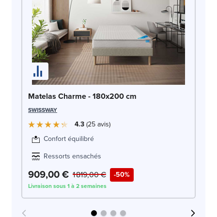
Ma
Matelas Charme - 180x200 cm
1
SWISSWAY
ME
4.3
25
avis
Confort équilibré
Ressorts ensachés
909,00 €
9
1 819,00 €
-50%
Livraison sous 1 à 2 semaines
Liv