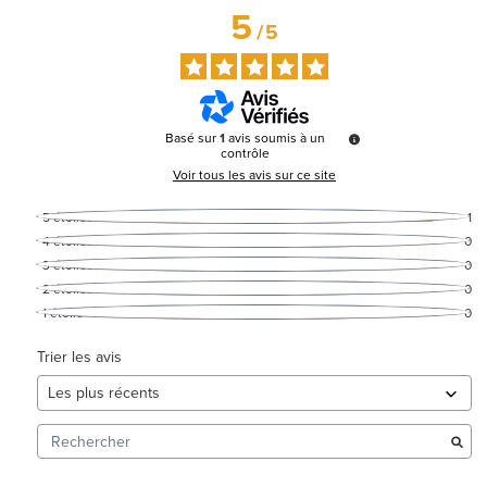
5
/
5
Basé sur
1
avis soumis à un
contrôle
Voir tous les avis sur ce site
5
étoiles
1
4
étoiles
0
3
étoiles
0
2
étoiles
0
1
étoile
0
Trier les avis