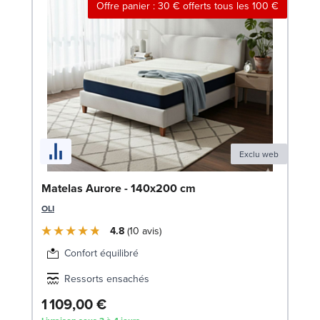
Offre panier : 30 € offerts tous les 100 €
Exclu web
En
Matelas Aurore - 140x200 cm
9
OLI
SW
4.8
10
avis
1
Confort équilibré
Liv
Ressorts ensachés
1 109,00 €