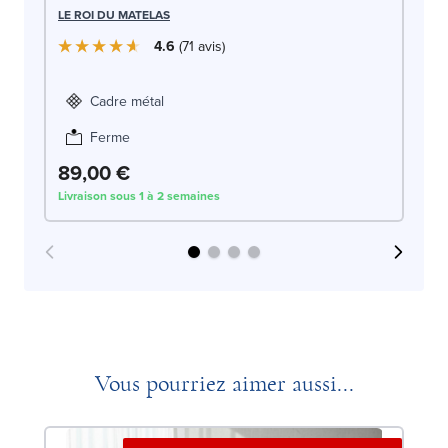
LE
LE ROI DU MATELAS
4.6
71
avis
Cadre métal
Ferme
89,00 €
1
Livraison sous 1 à 2 semaines
Liv
Vous pourriez aimer aussi...