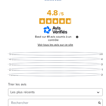
4.8
/
5
Basé sur
41
avis soumis à un
contrôle
Voir tous les avis sur ce site
5
étoiles
36
4
étoiles
4
3
étoiles
0
2
étoiles
1
1
étoile
0
Trier les avis