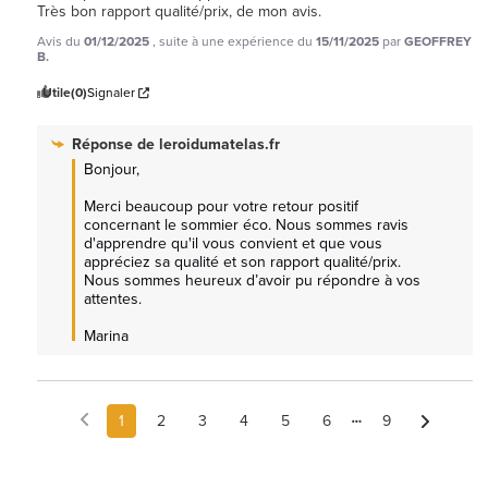
Très bon rapport qualité/prix, de mon avis.
Avis du
01/12/2025
, suite à une expérience du
15/11/2025
par
GEOFFREY
B.
Utile
(0)
Signaler
Réponse de
leroidumatelas.fr
Bonjour,

Merci beaucoup pour votre retour positif 
concernant le sommier éco. Nous sommes ravis 
d'apprendre qu'il vous convient et que vous 
appréciez sa qualité et son rapport qualité/prix. 
Nous sommes heureux d’avoir pu répondre à vos 
attentes.

Marina
1
2
3
4
5
6
9