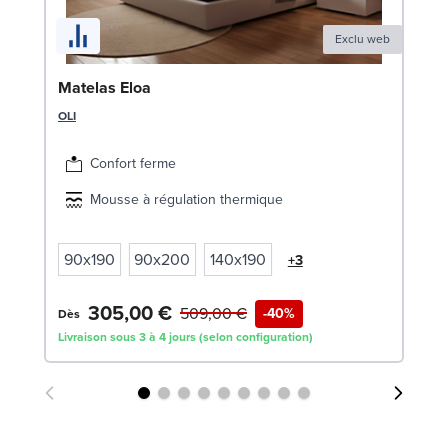
Exclu web
Ca
Matelas Eloa
LE
OLI
7
Confort ferme
Liv
Mousse à régulation thermique
90x190
90x200
140x190
+3
305,00 €
509,00 €
-40%
Dès
Livraison sous 3 à 4 jours (selon configuration)