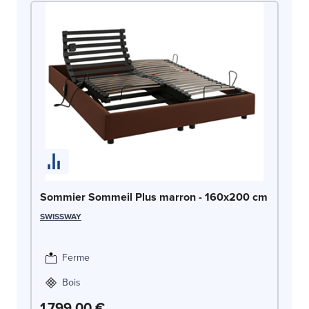
So
Sommier Sommeil Plus marron - 160x200 cm
1
SWISSWAY
SW
Ferme
Bois
1 799,00 €
1