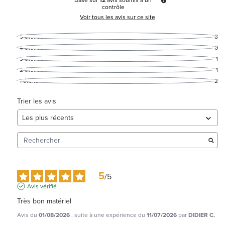
Basé sur
12
avis soumis à un
contrôle
Voir tous les avis sur ce site
5
étoiles
8
4
étoiles
0
3
étoiles
1
2
étoiles
1
1
étoile
2
Trier les avis
5
/
5
Avis vérifié
Très bon matériel
Avis du
01/08/2026
, suite à une expérience du
11/07/2026
par
DIDIER C.