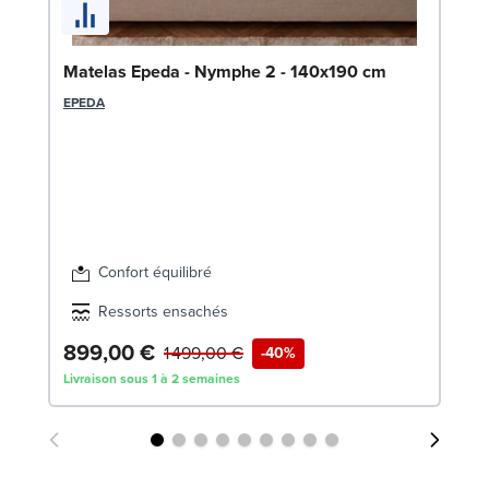
So
Matelas Epeda - Nymphe 2 - 140x190 cm
SW
EPEDA
Confort équilibré
Ressorts ensachés
899,00 €
1 499,00 €
-40%
Dè
Livraison sous 1 à 2 semaines
Liv