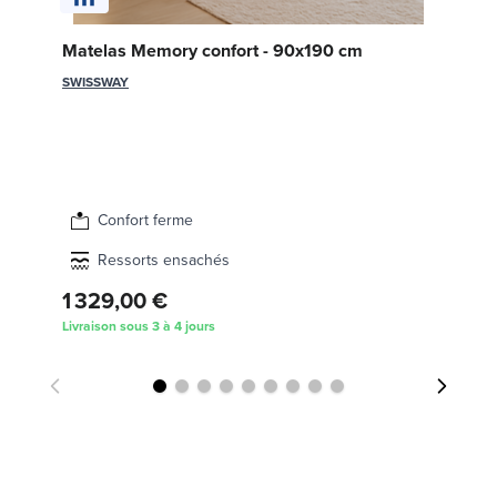
So
Matelas Memory confort - 90x190 cm
70
SWISSWAY
SW
Confort ferme
Ressorts ensachés
1 329,00 €
71
Livraison sous 3 à 4 jours
Liv