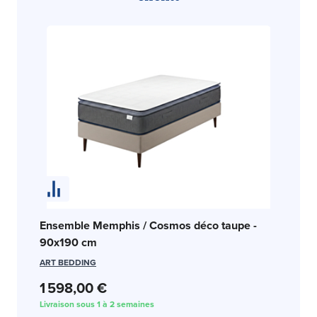
En
Ensemble Memphis / Cosmos déco taupe -
c
90x190 cm
SW
ART BEDDING
1 
1 598,00 €
Liv
Livraison sous 1 à 2 semaines