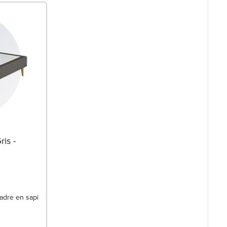
is -
cadre en sapin blanc