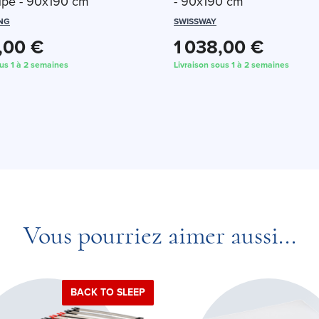
upe - 90x190 cm
- 90x190 cm
NG
SWISSWAY
,00 €
1 038,00 €
ous 1 à 2 semaines
Livraison sous 1 à 2 semaines
Vous pourriez aimer aussi...
BACK TO SLEEP