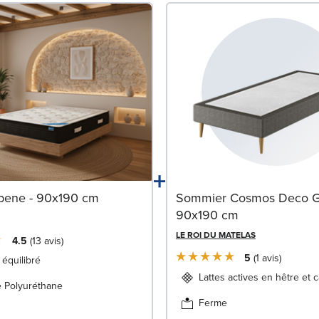
+
bene - 90x190 cm
Sommier Cosmos Deco Gr
90x190 cm
LE ROI DU MATELAS
4.5
13
avis
5
1
avis
 équilibré
Lattes actives en hêtre et 
 Polyuréthane
Ferme