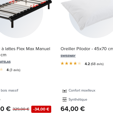
à lattes Flex Max Manuel
Oreiller Pilodor - 45x70 c
 cm
SWISSWAY
MATELAS
4.2
68
avis
4
3
avis
 bois massif
Confort moelleux
e
Synthétique
0 €
64,00 €
329,00 €
-34,00 €