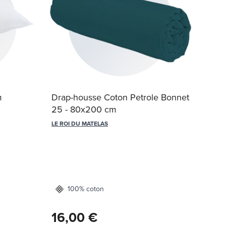
Somm
m
Drap-housse Coton Petrole Bonnet
25 - 80x200 cm
LE RO
LE ROI DU MATELAS
70x
100% coton
Dès
16,00 €
Livrai