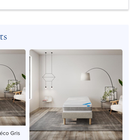
ts
éco Gris