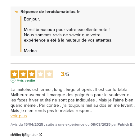
Réponse de
leroidumatelas.fr
Bonjour,

Merci beaucoup pour votre excellente note ! 
Nous sommes ravis de savoir que votre 
expérience a été à la hauteur de vos attentes.

Marina
3
/
5
Avis vérifié
Le matelas est ferme , long , large et épais . Il est confortable . 
Malheureusement il manque des poignées pour le soulever et 
les faces hiver et été ne sont pas indiquées . Mais je l'aime bien 
quand même . Par contre , j'ai toujours mal au dos en me levant . 
Mais je n'en rends pas le matelas respon
...
voir plus
Avis du
15/04/2025
, suite à une expérience du
08/03/2025
par
Patrick B.
Utile
(1)
Signaler