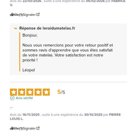
Avis du
22/03/2026
, suite à une expérience du
05/02/2026
par
FABRICE
V.
Utile
(1)
Signaler
Réponse de
leroidumatelas.fr
Bonjour, 

Nous vous remercions pour votre retour positif et 
sommes ravis d'apprendre que vous êtes satisfait 
de votre matelas. Votre satisfaction est notre 
priorité !

Léopol
5
/
5
Avis vérifié
...
Avis du
16/11/2025
, suite à une expérience du
30/10/2025
par
PIERRE
LOUIS L.
Utile
(1)
Signaler