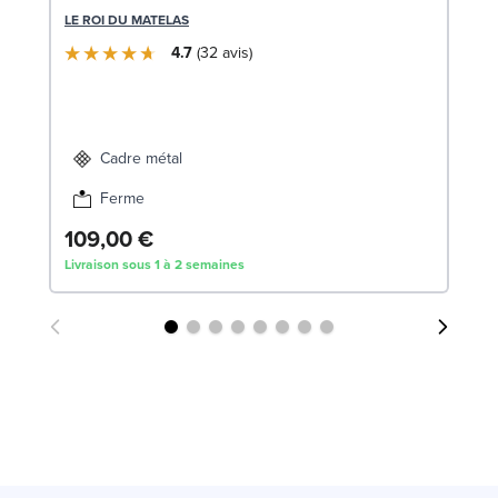
1
LE ROI DU MATELAS
SW
4.7
32
avis
1
Liv
Cadre métal
Ferme
109,00 €
Livraison sous 1 à 2 semaines