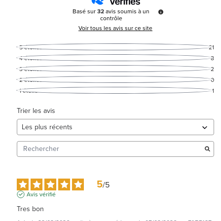
Basé sur
32
avis soumis à un
contrôle
Voir tous les avis sur ce site
5
étoiles
21
4
étoiles
8
3
étoiles
2
2
étoiles
0
1
étoile
1
Trier les avis
5
/
5
Avis vérifié
Tres bon