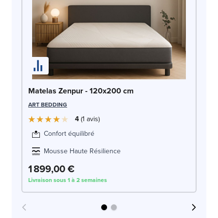
Ma
Matelas Zenpur - 120x200 cm
SW
ART BEDDING
4
1
avis
Confort équilibré
Mousse Haute Résilience
1 899,00 €
2
Livraison sous 1 à 2 semaines
Liv