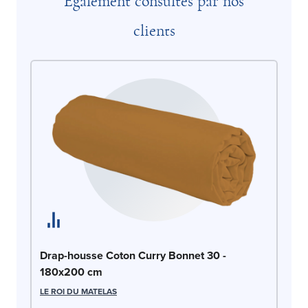
Également consultés par nos
clients
Dr
Drap-housse Coton Curry Bonnet 30 -
1
180x200 cm
LE
LE ROI DU MATELAS