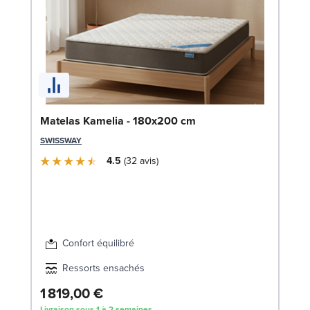
So
Matelas Kamelia - 180x200 cm
1
SWISSWAY
LE
4.5
32
avis
Confort équilibré
Ressorts ensachés
1 819,00 €
3
Livraison sous 1 à 2 semaines
Liv