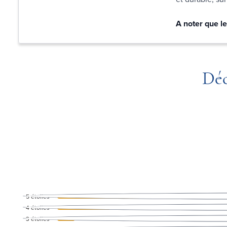
A noter que le
Déc
5
étoiles
4
étoiles
3
étoiles