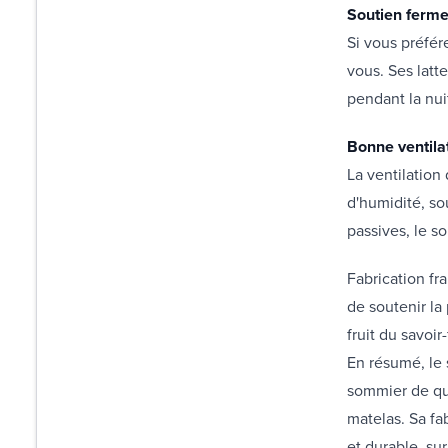
Soutien ferm
Si vous préfér
vous. Ses latt
pendant la nui
Bonne ventila
La ventilation
d'humidité, so
passives, le so
Fabrication fr
de soutenir la
fruit du savoi
En résumé, le 
sommier de qua
matelas. Sa fa
et durable, su