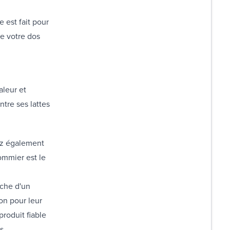
 est fait pour
de votre dos
aleur et
tre ses lattes
sez également
ommier est le
rche d'un
on pour leur
produit fiable
s.