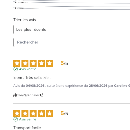
2
étoiles
1
étoile
Trier les avis
5
/
5
Avis vérifié
Idem . Très satisfaits.
Avis du
04/08/2026
, suite à une expérience du
28/06/2026
par
Caroline 
Utile
(0)
Signaler
5
/
5
Avis vérifié
Transport facile