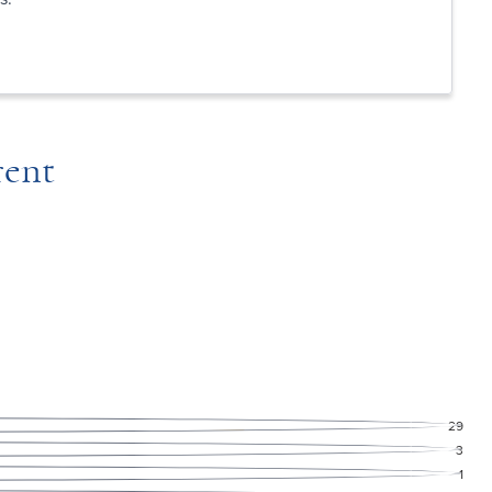
rent
29
3
1