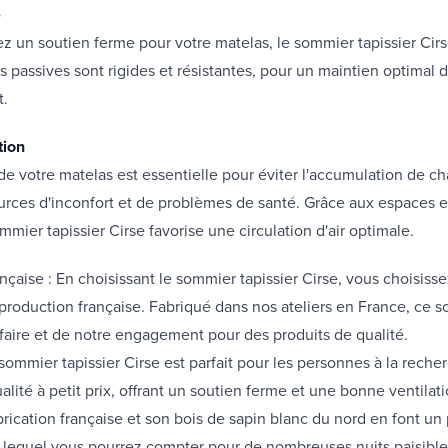
e
ez un soutien ferme pour votre matelas, le sommier tapissier Cirse
es passives sont rigides et résistantes, pour un maintien optimal 
t.
tion
 de votre matelas est essentielle pour éviter l'accumulation de ch
urces d'inconfort et de problèmes de santé. Grâce aux espaces en
mmier tapissier Cirse favorise une circulation d'air optimale.
ançaise : En choisissant le sommier tapissier Cirse, vous choisis
 production française. Fabriqué dans nos ateliers en France, ce s
r-faire et de notre engagement pour des produits de qualité.
sommier tapissier Cirse est parfait pour les personnes à la reche
lité à petit prix, offrant un soutien ferme et une bonne ventilati
brication française et son bois de sapin blanc du nord en font un 
r lequel vous pourrez compter pour de nombreuses nuits paisible