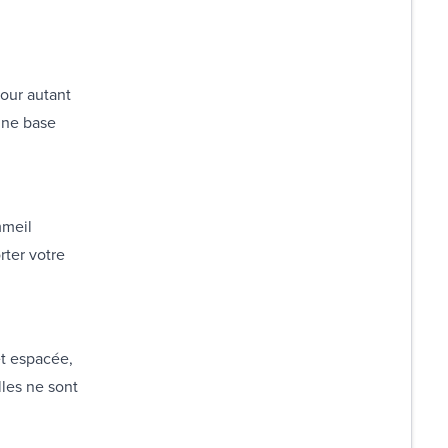
pour autant
 une base
mmeil
rter votre
et espacée,
lles ne sont