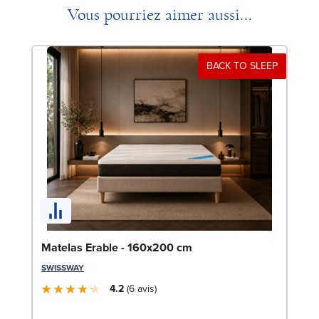
Vous pourriez aimer aussi...
BACK TO SLEEP
Li
Matelas Erable - 160x200 cm
LE
SWISSWAY
4.2
6
avis