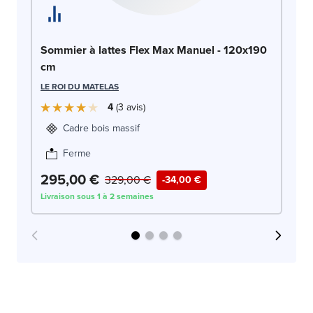
So
Sommier à lattes Flex Max Manuel - 120x190
c
cm
LE
LE ROI DU MATELAS
4
3
avis
Cadre bois massif
Ferme
295,00 €
3
329,00 €
-34,00 €
Livraison sous 1 à 2 semaines
Liv