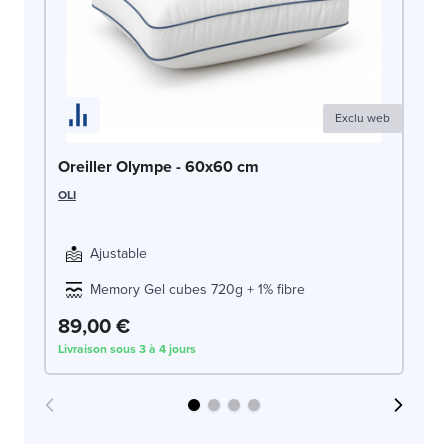
Exclu web
Pa
Oreiller Olympe - 60x60 cm
de
OLI
SW
Ajustable
Memory Gel cubes 720g + 1% fibre
89,00 €
9
Livraison sous 3 à 4 jours
Liv