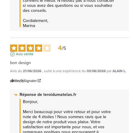
convient le mieux. N’hésitez pas à nous contacter 
si vous avez des questions ou si vous souhaitez 
des conseils.

Cordialement,

Marina
4
/
5
Avis vérifié
bon design
Avis du
21/06/2026
, suite à une expérience du
03/06/2026
par
ALAIN L.
Utile
(0)
Signaler
Réponse de
leroidumatelas.fr
Bonjour,

Merci beaucoup pour votre retour et pour votre 
note de 4 étoiles ! Nous sommes ravis que le 
design de notre produit vous plaise. Votre 
satisfaction est importante pour nous, et vos 
remarques positives nous encouragent à 