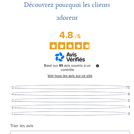
Découvrez pourquoi les clients
adorent
4.8
/
5
Basé sur
85
avis soumis à un
contrôle
Voir tous les avis sur ce site
5
étoiles
73
4
étoiles
8
3
étoiles
3
2
étoiles
1
1
étoile
0
Trier les avis