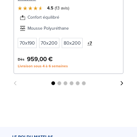
4.5
13
avis
Confort équilibré
Mousse Polyuréthane
70x190
70x200
80x200
+7
959,00 €
3
Dès
Livraison sous 4 à 6 semaines
Liv