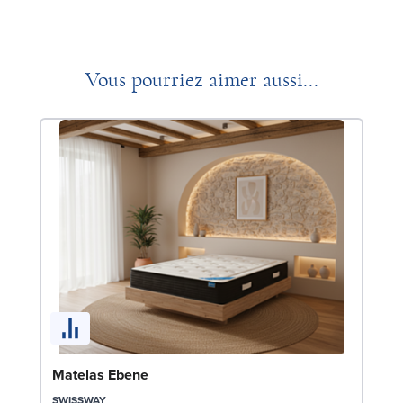
Vous pourriez aimer aussi...
So
Matelas Ebene
LE
SWISSWAY