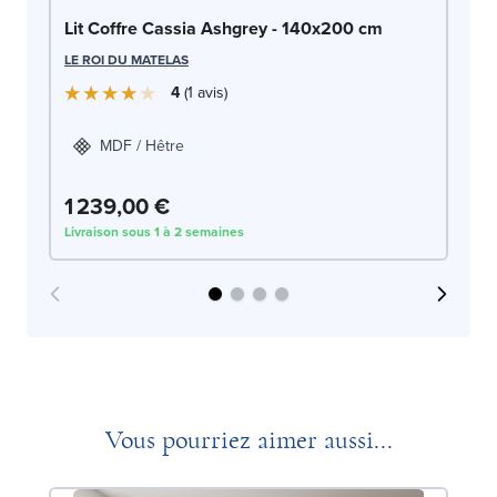
Li
Lit Coffre Cassia Ashgrey - 140x200 cm
LE
LE ROI DU MATELAS
4
1
avis
MDF / Hêtre
1 239,00 €
1
Livraison sous 1 à 2 semaines
Liv
Vous pourriez aimer aussi...