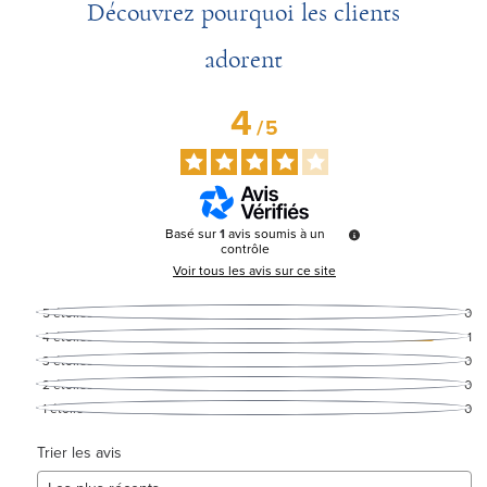
Découvrez pourquoi les clients
adorent
4
/
5
Basé sur
1
avis soumis à un
contrôle
Voir tous les avis sur ce site
5
étoiles
0
4
étoiles
1
3
étoiles
0
2
étoiles
0
1
étoile
0
Trier les avis