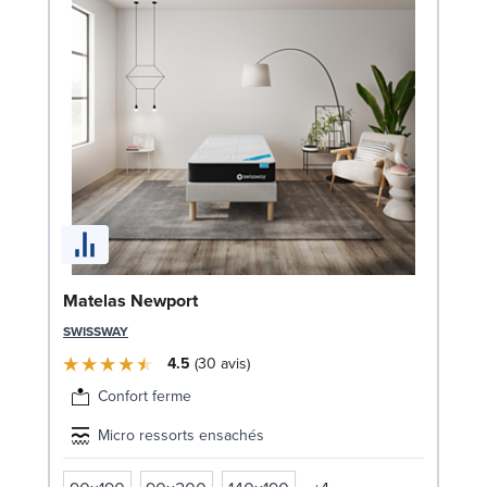
So
Matelas Newport
c
SWISSWAY
LE
4.5
30
avis
Confort ferme
Micro ressorts ensachés