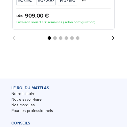
90x190
90x200
140x190
+4
3
909,00 €
Dès
Livraison sous 1 à 2 semaines (selon configuration)
Liv
LE ROI DU MATELAS
Notre histoire
Notre savoir-faire
Nos marques
Pour les professionnels
CONSEILS