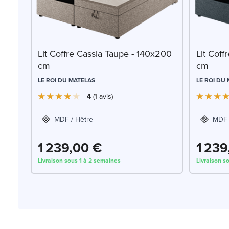
Lit Coffre Cassia Taupe - 140x200
Lit Coff
cm
cm
LE ROI DU MATELAS
LE ROI DU
4
1
avis
MDF / Hêtre
MDF 
1 239,00 €
1 239
Livraison sous 1 à 2 semaines
Livraison s