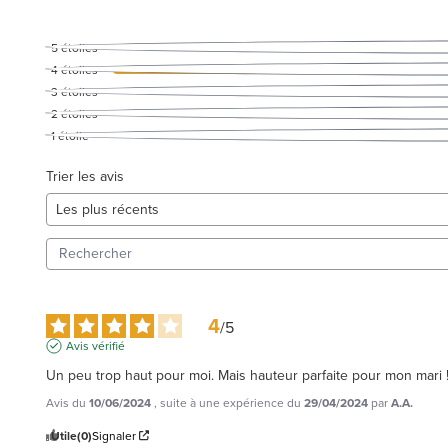
5
étoiles
4
étoiles
3
étoiles
2
étoiles
1
étoile
Trier les avis
4
/
5
Avis vérifié
Un peu trop haut pour moi. Mais hauteur parfaite pour mon mari 
Avis du
10/06/2024
, suite à une expérience du
29/04/2024
par
A.A.
Utile
(0)
Signaler