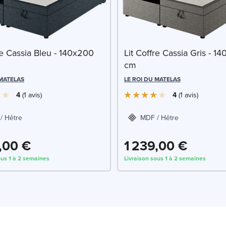
re Cassia Bleu - 140x200
Lit Coffre Cassia Gris - 1
cm
 MATELAS
LE ROI DU MATELAS
4
1
avis
4
1
avis
/ Hêtre
MDF / Hêtre
,00 €
1 239,00 €
ous 1 à 2 semaines
Livraison sous 1 à 2 semaines