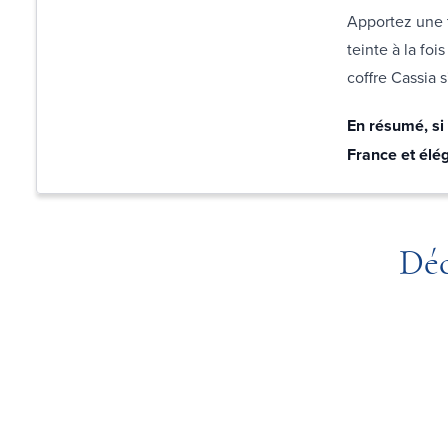
Apportez une 
teinte à la foi
coffre Cassia 
En résumé, si 
France et élég
Déc