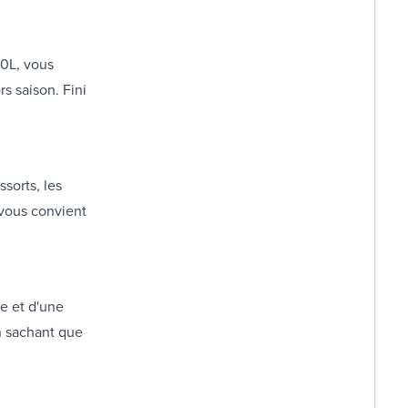
00L, vous
s saison. Fini
ssorts, les
 vous convient
re et d'une
n sachant que