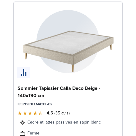
Li
Sommier Tapissier Calla Deco Beige -
140x190 cm
LE
LE ROI DU MATELAS
4.5
35
avis
Cadre et lattes passives en sapin blanc
Ferme