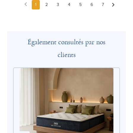
1
2
3
4
5
6
7
Également consultés par nos
clients