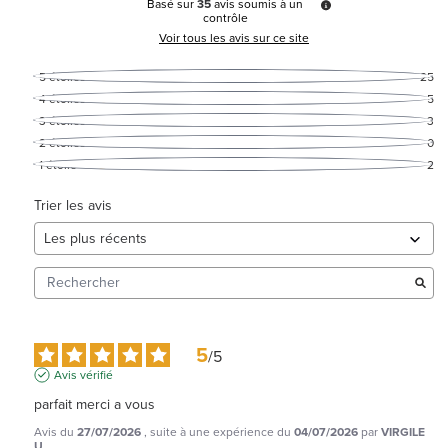
Basé sur
35
avis soumis à un
contrôle
Voir tous les avis sur ce site
5
étoiles
25
4
étoiles
5
3
étoiles
3
2
étoiles
0
1
étoile
2
Trier les avis
5
/
5
Avis vérifié
parfait merci a vous
Avis du
27/07/2026
, suite à une expérience du
04/07/2026
par
VIRGILE
U.