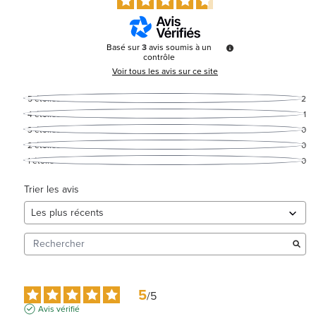
Basé sur
3
avis soumis à un
contrôle
Voir tous les avis sur ce site
5
étoiles
2
4
étoiles
1
3
étoiles
0
2
étoiles
0
1
étoile
0
Trier les avis
5
/
5
Avis vérifié