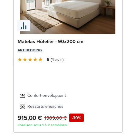
Li
Matelas Hôtelier - 90x200 cm
LE
ART BEDDING
5
4
avis
Confort enveloppant
Ressorts ensachés
915,00 €
7
1 309,00 €
-30%
Livraison sous 1 à 2 semaines
Liv