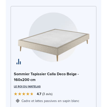
So
Sommier Tapissier Calla Deco Beige -
1
160x200 cm
LE
LE ROI DU MATELAS
4.7
3
avis
Cadre et lattes passives en sapin blanc