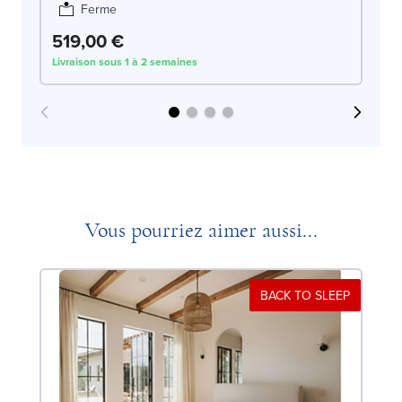
Ferme
519,00 €
5
Livraison sous 1 à 2 semaines
Liv
Vous pourriez aimer aussi...
BACK TO SLEEP