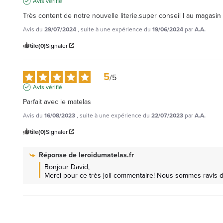
Avis vérifié
Très content de notre nouvelle literie.super conseil l au magasin
Avis du
29/07/2024
, suite à une expérience du
19/06/2024
par
A.A.
Utile
(0)
Signaler
5
/
5
Avis vérifié
Parfait avec le matelas
Avis du
16/08/2023
, suite à une expérience du
22/07/2023
par
A.A.
Utile
(0)
Signaler
Réponse de
leroidumatelas.fr
Bonjour David,

Merci pour ce très joli commentaire! Nous sommes ravis de