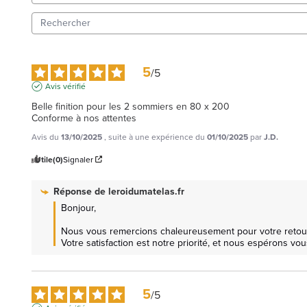
5
/
5
Avis vérifié
Belle finition pour les 2 sommiers en 80 x 200

Conforme à nos attentes
Avis du
13/10/2025
, suite à une expérience du
01/10/2025
par
J.D.
Utile
(0)
Signaler
Réponse de
leroidumatelas.fr
Bonjour,

Nous vous remercions chaleureusement pour votre retour po
Votre satisfaction est notre priorité, et nous espérons vou
5
/
5