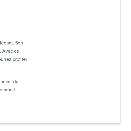
élégant. Son
n. Avec ce
urrez profiter
ommier de
 sommeil