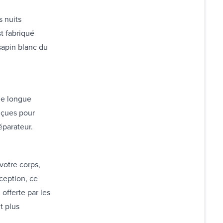
s nuits
st fabriqué
sapin blanc du
ne longue
nçues pour
réparateur.
votre corps,
ception, ce
offerte par les
t plus