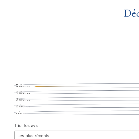
Déc
5
étoiles
4
étoiles
3
étoiles
2
étoiles
1
étoile
Trier les avis