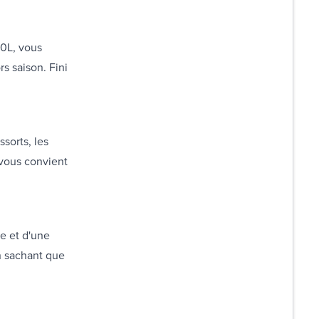
00L, vous
s saison. Fini
ssorts, les
 vous convient
re et d'une
n sachant que