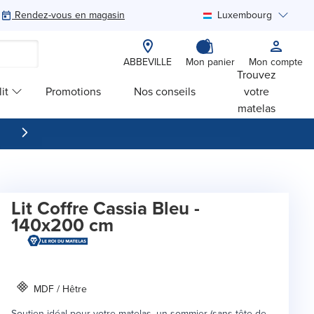
Rendez-vous en magasin
Luxembourg
Rechercher
ABBEVILLE
Mon panier
Mon compte
Trouvez
it
Promotions
Nos conseils
votre
matelas
Lit Coffre Cassia Bleu -
140x200 cm
MDF / Hêtre
Soutien idéal pour votre matelas, un sommier (sans tête de