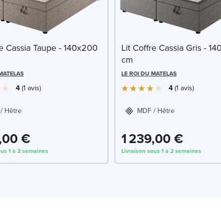
re Cassia Taupe - 140x200
Lit Coffre Cassia Gris - 1
cm
 MATELAS
LE ROI DU MATELAS
4
1
avis
4
1
avis
/ Hêtre
MDF / Hêtre
,00 €
1 239,00 €
ous 1 à 2 semaines
Livraison sous 1 à 2 semaines