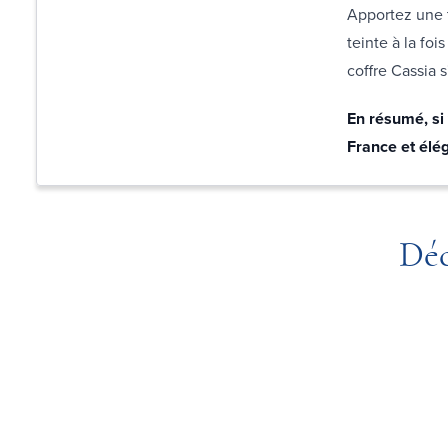
Apportez une 
teinte à la foi
coffre Cassia 
En résumé, si 
France et élég
Déc