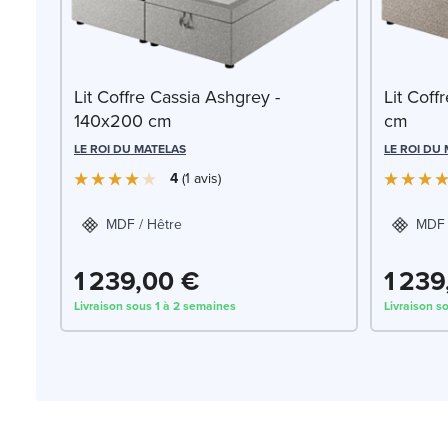
Lit Coffre Cassia Ashgrey -
Lit Coff
140x200 cm
cm
LE ROI DU MATELAS
LE ROI DU
4
1
avis
MDF / Hêtre
MDF 
1 239,00 €
1 239
Livraison sous 1 à 2 semaines
Livraison s