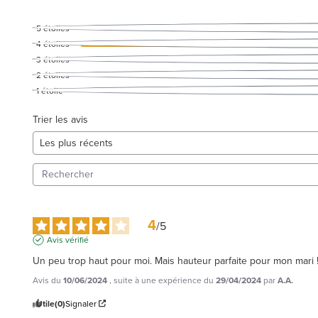
5
étoiles
4
étoiles
3
étoiles
2
étoiles
1
étoile
Trier les avis
4
/
5
Avis vérifié
Un peu trop haut pour moi. Mais hauteur parfaite pour mon mari 
Avis du
10/06/2024
, suite à une expérience du
29/04/2024
par
A.A.
Utile
(0)
Signaler