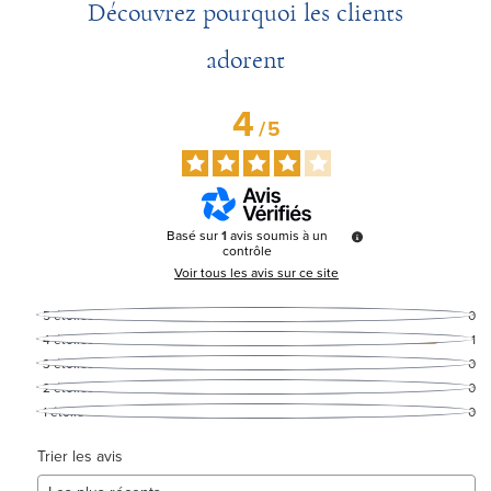
Découvrez pourquoi les clients
adorent
4
/
5
Basé sur
1
avis soumis à un
contrôle
Voir tous les avis sur ce site
5
étoiles
0
4
étoiles
1
3
étoiles
0
2
étoiles
0
1
étoile
0
Trier les avis