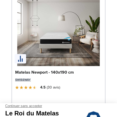
So
Matelas Newport - 140x190 cm
LE
SWISSWAY
4.5
30
avis