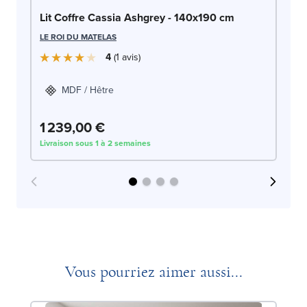
Li
Lit Coffre Cassia Ashgrey - 140x190 cm
LE
LE ROI DU MATELAS
4
1
avis
MDF / Hêtre
1 239,00 €
1
Livraison sous 1 à 2 semaines
Liv
Vous pourriez aimer aussi...