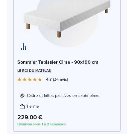
So
Sommier Tapissier Cirse - 90x190 cm
LE
LE ROI DU MATELAS
4.7
34
avis
Cadre et lattes passives en sapin blanc
Ferme
2
229,00 €
Livraison sous 1 à 2 semaines
Liv