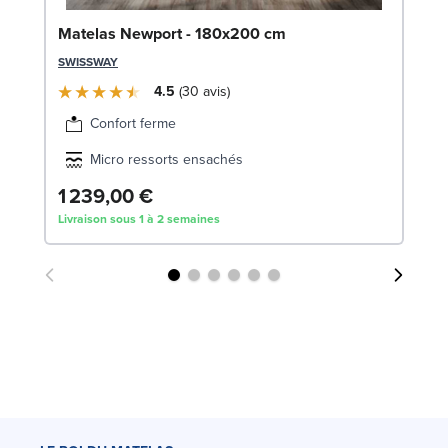
Li
Matelas Newport - 180x200 cm
LE
SWISSWAY
4.5
30
avis
Confort ferme
Micro ressorts ensachés
1 239,00 €
7
Livraison sous 1 à 2 semaines
Liv