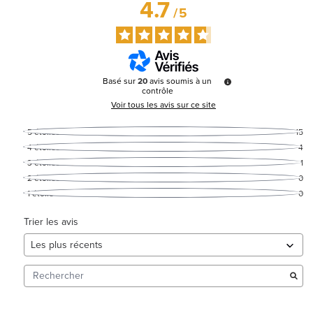
4.7
/
5
Basé sur
20
avis soumis à un
contrôle
Voir tous les avis sur ce site
5
étoiles
15
4
étoiles
4
3
étoiles
1
2
étoiles
0
1
étoile
0
Trier les avis