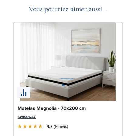
Vous pourriez aimer aussi...
Li
Matelas Magnolia - 70x200 cm
LE
SWISSWAY
4.7
14
avis