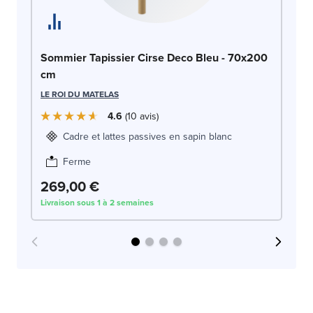
So
Sommier Tapissier Cirse Deco Bleu - 70x200
7
cm
LE
LE ROI DU MATELAS
4.6
10
avis
Cadre et lattes passives en sapin blanc
Ferme
269,00 €
2
Livraison sous 1 à 2 semaines
Liv