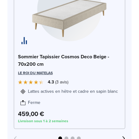
So
Sommier Tapissier Cosmos Deco Beige -
70x200 cm
LE
LE ROI DU MATELAS
4.3
3
avis
Lattes actives en hêtre et cadre en sapin blanc
Ferme
459,00 €
4
Livraison sous 1 à 2 semaines
Liv