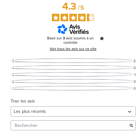
4.3
/
5
Basé sur
3
avis soumis à un
contrôle
Voir tous les avis sur ce site
5
étoiles
2
4
étoiles
0
3
étoiles
1
2
étoiles
0
1
étoile
0
Trier les avis