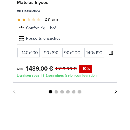
Bo
Matelas Elysée
c
ART BEDDING
LE
2
1
avis
Confort équilibré
Ressorts ensachés
90x200
140x190
90x190
90x200
140x190
+3
1 439,00 €
1
1 599,00 €
-10%
Dès
Livraison sous 1 à 2 semaines (selon configuration)
Liv