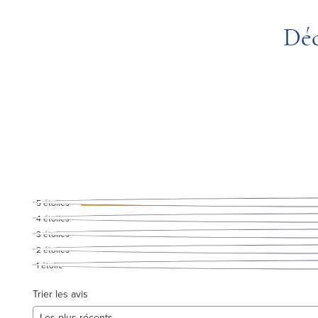
Déc
5
étoiles
4
étoiles
3
étoiles
2
étoiles
1
étoile
Trier les avis