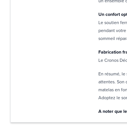
un ensemble de
Un confort op
Le soutien fe
pendant votre 
sommeil répar
Fabrication f
Le Cronos Déco
En résumé, le 
attentes. Son 
matelas en fon
Adoptez le som
A noter que le