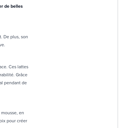
er de belles
. De plus, son
ve.
ace. Ces lattes
abilité. Grâce
mal pendant de
n mousse, en
oix pour créer