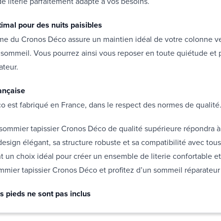
 literie parfaitement adapté à vos besoins.
timal pour des nuits paisibles
rme du Cronos Déco assure un maintien idéal de votre colonne v
sommeil. Vous pourrez ainsi vous reposer en toute quiétude et p
ateur.
rançaise
 est fabriqué en France, dans le respect des normes de qualité
sommier tapissier Cronos Déco de qualité supérieure répondra à
design élégant, sa structure robuste et sa compatibilité avec tous
t un choix idéal pour créer un ensemble de literie confortable et
mier tapissier Cronos Déco et profitez d’un sommeil réparateur 
s pieds ne sont pas inclus