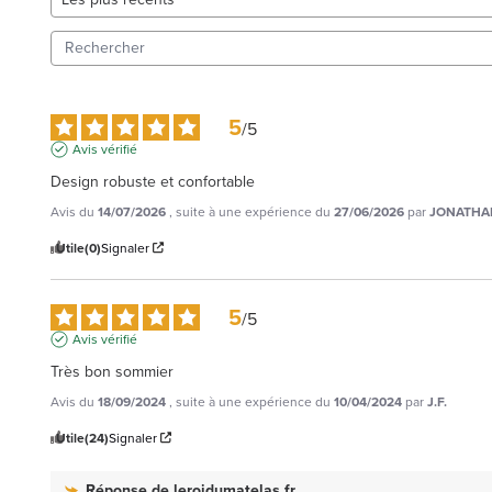
5
/
5
Avis vérifié
Design robuste et confortable
Avis du
14/07/2026
, suite à une expérience du
27/06/2026
par
JONATHAN
Utile
(0)
Signaler
5
/
5
Avis vérifié
Très bon sommier
Avis du
18/09/2024
, suite à une expérience du
10/04/2024
par
J.F.
Utile
(24)
Signaler
Réponse de
leroidumatelas.fr